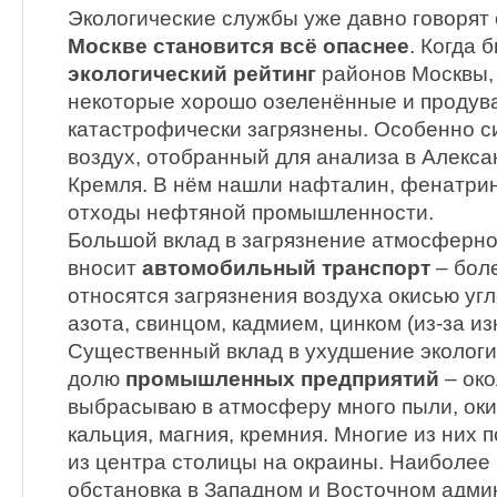
Экологические службы уже давно говорят 
Москве становится всё опаснее
. Когда 
экологический рейтинг
районов Москвы, 
некоторые хорошо озеленённые и продув
катастрофически загрязнены. Особенно с
воздух, отобранный для анализа в Алекс
Кремля. В нём нашли нафталин, фенатрин
отходы нефтяной промышленности.
Большой вклад в загрязнение атмосферно
вносит
автомобильный транспорт
– бол
относятся загрязнения воздуха окисью уг
азота, свинцом, кадмием, цинком (из-за и
Существенный вклад в ухудшение экологи
долю
промышленных предприятий
– око
выбрасываю в атмосферу много пыли, окис
кальция, магния, кремния. Многие из них 
из центра столицы на окраины. Наиболее
обстановка в Западном и Восточном адми