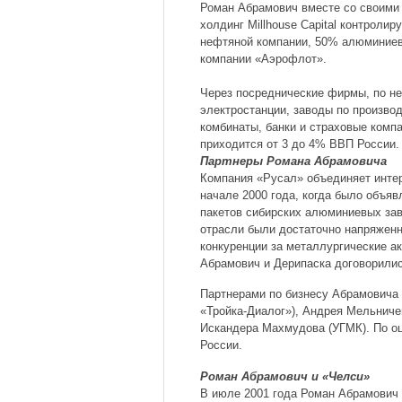
Роман Абрамович вместе со своими 
холдинг Millhouse Capital контроли
нефтяной компании, 50% алюминиев
компании «Аэрофлот».
Через посреднические фирмы, по н
электростанции, заводы по произво
комбинаты, банки и страховые компа
приходится от 3 до 4% ВВП России.
Партнеры Романа Абрамовича
Компания «Русал» объединяет интер
начале 2000 года, когда было объя
пакетов сибирских алюминиевых зав
отрасли были достаточно напряженн
конкуренции за металлургические а
Абрамович и Дерипаска договорилис
Партнерами по бизнесу Абрамовича
«Тройка-Диалог»), Андрея Мельниче
Искандера Махмудова (УГМК). По оц
России.
Роман Абрамович и «Челси»
В июле 2001 года Роман Абрамович 