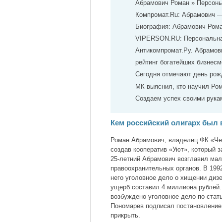
Абрамович Роман » Персоны
Компромат.Ru: Абрамович 
Биография: Абрамович Ром
VIPERSON.RU: Персональна
Антикомпромат.Ру. Абрамов
рейтинг богатейших бизнесм
Сегодня отмечают день рож
МК выяснил, кто научил Р
Создаем успех своими рука
Кем российский олигарх был в
Роман Абрамович, владелец ФК «Чел
создав кооператив «Уют», который 
25-летний Абрамович возглавил мал
правоохранительных органов. В 199
него уголовное дело о хищении дизе
ущерб составил 4 миллиона рублей.
возбуждено уголовное дело по стат
Пономарев подписал постановление 
прикрыть.