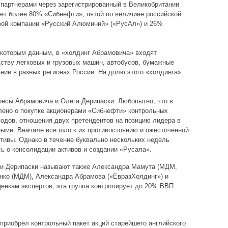
партнерами через зарегистрированный в Великобритании
рует более 80% «Сибнефти», пятой по величине российской
ой компании «Русский Алюминий» («РусАл») и 26%
екоторым данным, в «холдинг Абрамовича» входят
дству легковых и грузовых машин, автобусов, бумажные
нии в разных регионах России. На долю этого «холдинга»
есы Абрамовича и Олега Дерипаски. Любопытно, что в
влено о покупке акционерами «Сибнефти» контрольных
одов, отношения двух претендентов на позицию лидера в
ыми. Вначале все шло к их противостоянию и ожесточенной
ктивы. Однако в течение буквально нескольких недель
ь о консолидации активов и создании «Русала».
 и Дерипаски называют также Александра Мамута (МДМ,
нко (МДМ), Александра Абрамова («ЕвразХолдинг») и
енкам экспертов, эта группа контролирует до 20% ВВП
приобрёл контрольный пакет акций старейшего английского