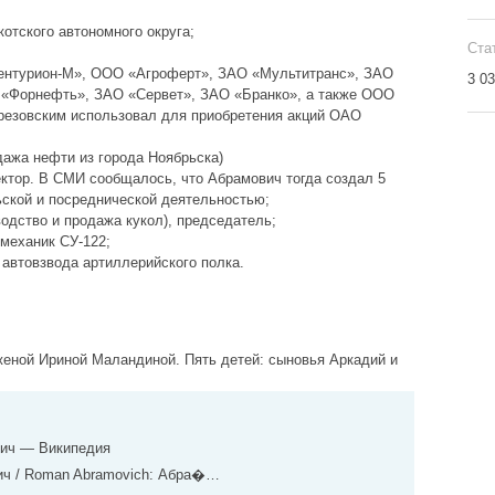
отского автономного округа;
Ста
ентурион-М», ООО «Агроферт», ЗАО «Мультитранс», ЗАО
3 0
«Форнефть», ЗАО «Сервет», ЗАО «Бранко», а также ООО
ерезовским использовал для приобретения акций ОАО
дажа нефти из города Ноябрьска)
ектор. В СМИ сообщалось, что Абрамович тогда создал 5
ской и посреднической деятельностью;
водство и продажа кукол), председатель;
 механик СУ-122;
 автовзвода артиллерийского полка.
 женой Ириной Маландиной. Пять детей: сыновья Аркадий и
вич — Википедия
ич / Roman Abramovich: Абра�…