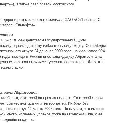
нефть»), а также стал главой московского
был директором московского филиала ОАО «Сибнефть». С
ректоров «Сибнефти».
укотки
ич был избран депутатом Государственной Думы
тскому одномандатному избирательному округу. Он победил
автономного округа 24 декабря 2000 года, набрав более 90%
5 года президент России внес кандидатуру Абрамовича на
еления его полномочиями губернатора повторно. Депутаты
 единогласно.
а, жена Абрамовича
ла Ольга, с которой он прожил недолго. Со второй женой
лет совместной жизни и пятеро детей. Их брак был
а, а расторгнут 12 марта 2007 года. По слухам, что именно
ю» многочисленных успехов мужа на бизнес-олимпе, с ее
ыгоднейшая сделка.