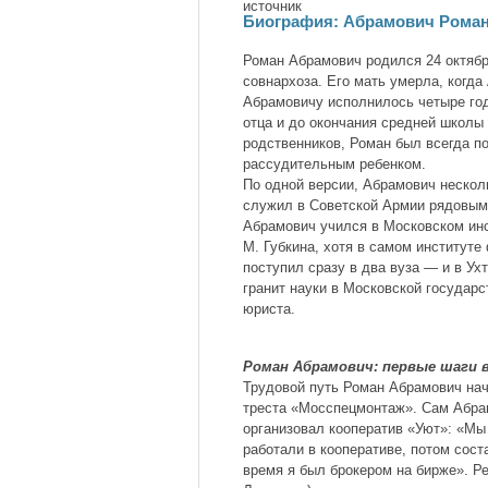
источник
Биография: Абрамович Рома
Роман Абрамович родился 24 октябр
совнархоза. Его мать умерла, когда
Абрамовичу исполнилось четыре го
отца и до окончания средней школы
родственников, Роман был всегда п
рассудительным ребенком.
По одной версии, Абрамович нескол
служил в Советской Армии рядовым 
Абрамович учился в Московском инс
М. Губкина, хотя в самом институте
поступил сразу в два вуза — и в Ух
гранит науки в Московской государ
юриста.
Роман Абрамович: первые шаги в
Трудовой путь Роман Абрамович нач
треста «Мосспецмонтаж». Сам Абрам
организовал кооператив «Уют»: «Мы
работали в кооперативе, потом сос
время я был брокером на бирже». Р