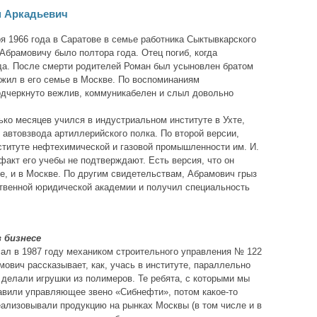
н Аркадьевич
я 1966 года в Саратове в семье работника Сыктывкарского
 Абрамовичу было полтора года. Отец погиб, когда
да. После смерти родителей Роман был усыновлен братом
 жил в его семье в Москве. По воспоминаниям
одчеркнуто вежлив, коммуникабелен и слыл довольно
ько месяцев учился в индустриальном институте в Ухте,
автовзвода артиллерийского полка. По второй версии,
титуте нефтехимической и газовой промышленности им. И.
 факт его учебы не подтверждают. Есть версия, что он
те, и в Москве. По другим свидетельствам, Абрамович грыз
ственной юридической академии и получил специальность
 бизнесе
ал в 1987 году механиком строительного управления № 122
ович рассказывает, как, учась в институте, параллельно
 делали игрушки из полимеров. Те ребята, с которыми мы
тавили управляющее звено «Сибнефти», потом какое-то
еализовывали продукцию на рынках Москвы (в том числе и в