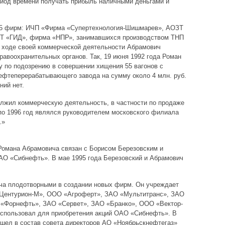
ериод времени получать прибыль наличными деньгами и
о 5 фирм: ИЧП «Фирма «Супертехнология-Шишмарев», АОЗТ
ЗТ «ГИД», фирма «НПР», занимавшихся производством ТНП
 ходе своей коммерческой деятельности Абрамович
равоохранительных органов. Так, 19 июня 1992 года Роман
 по подозрению в совершении хищения 55 вагонов с
ефтеперерабатывающего завода на сумму около 4 млн. руб.
ний нет.
лжил коммерческую деятельность, в частности по продаже
 по 1996 год являлся руководителем московского филиала
.»
Романа Абрамовича связан с Борисом Березовским и
АО «Сибнефть». В мае 1995 года Березовский и Абрамович
ича плодотворными в создании новых фирм. Он учреждает
«Центурион-М», ООО «Агроферт», ЗАО «Мультитранс», ЗАО
«Форнефть», ЗАО «Сервет», ЗАО «Бранко», ООО «Вектор-
использовал для приобретения акций ОАО «Сибнефть». В
шел в состав совета директоров АО «Ноябрьскнефтегаз»