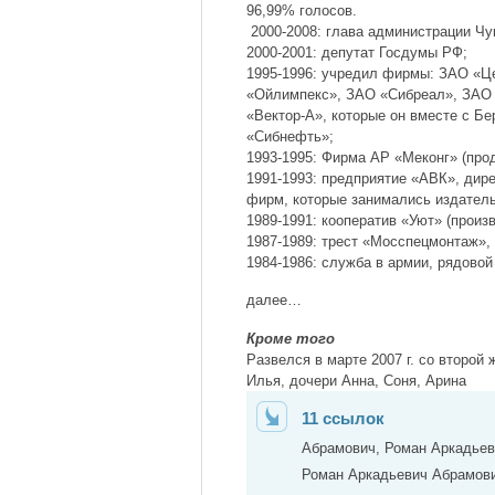
96,99% голосов.
2000-2008: глава администрации Чук
2000-2001: депутат Госдумы РФ;
1995-1996: учредил фирмы: ЗАО «Ц
«Ойлимпекс», ЗАО «Сибреал», ЗАО 
«Вектор-А», которые он вместе с Б
«Сибнефть»;
1993-1995: Фирма АР «Меконг» (про
1991-1993: предприятие «АВК», дир
фирм, которые занимались издатель
1989-1991: кооператив «Уют» (произ
1987-1989: трест «Мосспецмонтаж»,
1984-1986: служба в армии, рядовой
далее…
Кроме того
Развелся в марте 2007 г. со второй
Илья, дочери Анна, Соня, Арина
11 ссылок
Абрамович, Роман Аркадье
Роман Аркадьевич Абрамов