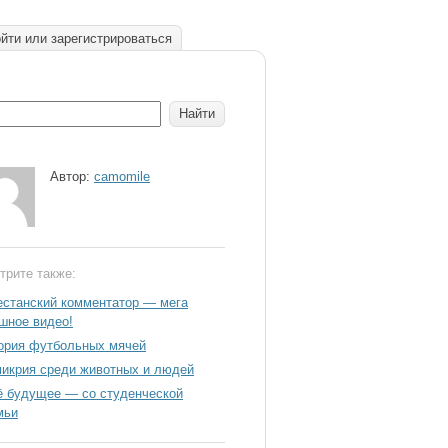
йти или зарегистрироваться
Автор:
camomile
трите также:
естанский комментатор — мега
шное видео!
ория футбольных мячей
икрия среди животных и людей
ё будущее — со студенческой
мьи