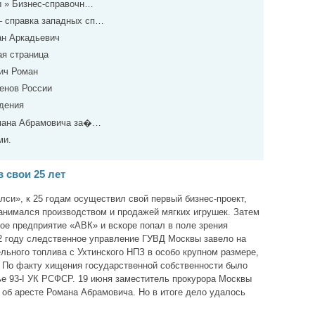
 » Бизнес-справочн…
— справка западных сп…
ан Аркадьевич
я страница
ич Роман
енов России
дения
омана Абрамовича за�…
ми.
 свои 25 лет
си», к 25 годам осуществил свой первый бизнес-проект,
занимался производством и продажей мягких игрушек. Затем
ое предприятие «АВК» и вскоре попал в поле зрения
2 году следственное управление ГУВД Москвы завело на
льного топлива с Ухтинского НПЗ в особо крупном размере,
 По факту хищения государственной собственности было
ье 93-I УК РСФСР. 19 июня заместитель прокурора Москвы
об аресте Романа Абрамовича. Но в итоге дело удалось