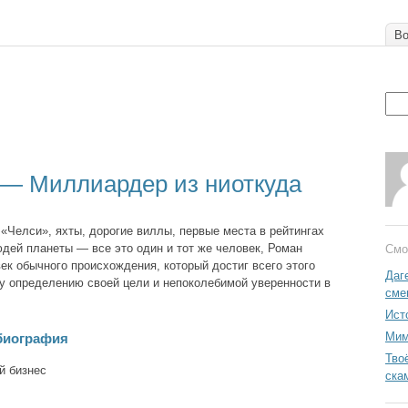
Во
— Миллиардер из ниоткуда
«Челси», яхты, дорогие виллы, первые места в рейтингах
дей планеты — все это один и тот же человек, Роман
Смо
ек обычного происхождения, который достиг всего этого
Даг
у определению своей цели и непоколебимой уверенности в
сме
Ист
Мим
биография
Тво
й бизнес
ска