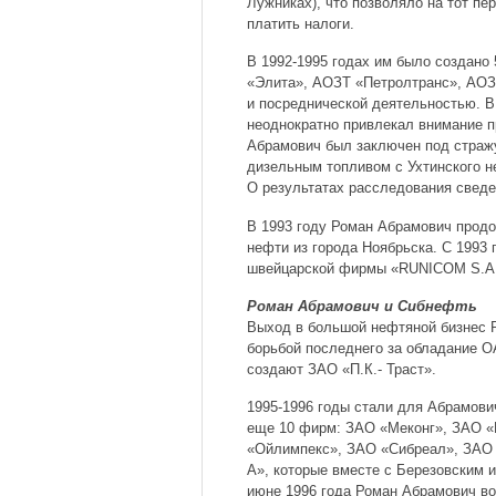
Лужниках), что позволяло на тот п
платить налоги.
В 1992-1995 годах им было создан
«Элита», АОЗТ «Петролтранс», АО
и посреднической деятельностью. В
неоднократно привлекал внимание п
Абрамович был заключен под стражу
дизельным топливом с Ухтинского н
О результатах расследования сведе
В 1993 году Роман Абрамович продо
нефти из города Ноябрьска. С 1993
швейцарской фирмы «RUNICOM S.A
Роман Абрамович и Сибнефть
Выход в большой нефтяной бизнес 
борьбой последнего за обладание О
создают ЗАО «П.К.- Траст».
1995-1996 годы стали для Абрамов
еще 10 фирм: ЗАО «Меконг», ЗАО 
«Ойлимпекс», ЗАО «Сибреал», ЗАО 
А», которые вместе с Березовским 
июне 1996 года Роман Абрамович во