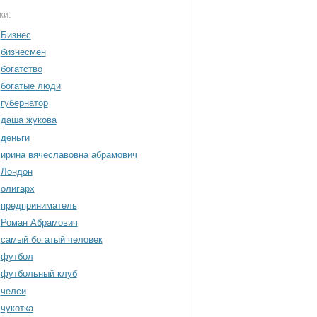
ки:
Бизнес
бизнесмен
богатство
богатые люди
губернатор
даша жукова
деньги
ирина вячеславовна абрамович
Лондон
олигарх
предприниматель
Роман Абрамович
самый богатый человек
футбол
футбольный клуб
челси
чукотка