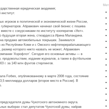
Мет
ударственная юридическая академия;
 институт.
х игроков в политической и экономической жизни России,
 губернаторов. Абрамович начинал свой бизнес с пошива
у вместе с сокурсниками по институту кооператив «Уют».
го будущая вторая жена, стюардесса Ирина Маландина.
 на продаже автомобильных покрышек. Занимался
в из Республики Коми и с Омского нефтеперерабатывающего
, размер которого никто назвать не может, Абрамович
омпании ‘Аэрофлот’. Сегодня его основные активы — в
, продовольствии, издании журналов, а также в футбольном
003 г. за 140 млн фунтов стерлингов.
ала Forbes, опубликованному в марте 2008 года, состояние
3,5 миллиарда долларов (второе место в России). В
о.
т председателя думы Чукотского автономного округа.
льных выборах стал депутатом Чукотской думы, набрав