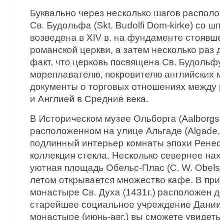
Буквально через несколько шагов распол
Св. Будольфа (Skt. Budolfi Dom-kirke) со 
возведена в XIV в. на фундаменте стоявш
романской церкви, а затем несколько раз 
факт, что церковь посвящена Св. Будольф
мореплавателю, покровителю английских 
документы о торговых отношениях между
и Англией в Средние века.
В Историческом музее Ольборга (Aalborgs 
расположенном на улице Альгаде (Algade,
подлинный интерьер комнаты эпохи Ренесс
коллекция стекла. Несколько севернее н
уютная площадь Обельс-Плас (С. W. Obels 
летом открывается множество кафе. В пр
монастыре Св. Духа (1431г.) расположен 
старейшее социальное учреждение Дании.
монастыре (июнь-авг.) вы сможете увиде