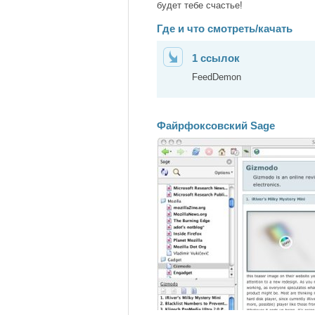
будет тебе счастье!
Где и что смотреть/качать
1 ссылок
FeedDemon
Файрфоксовский Sage