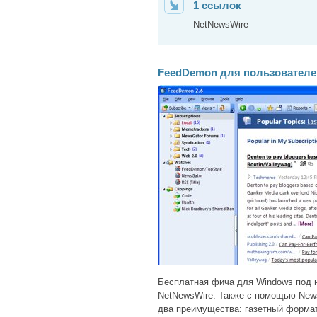
1 ссылок
NetNewsWire
FeedDemon для пользователе
Бесплатная фича для Windows под 
NetNewsWire. Также с помощью News
два преимущества: газетный формат и