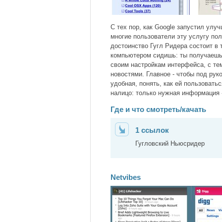
С тех пор, как Google запустил улу
многие пользователи эту услугу по
достоинство Гугл Ридера состоит в 
компьютером сидишь: ты получаешь 
своим настройкам интерфейса, с т
новостями. Главное - чтобы под рук
удобная, понять, как ей пользовать
налицо: только нужная информация -
Где и что смотреть/качать
1 ссылок
Гугловский Ньюсридер
Netvibes