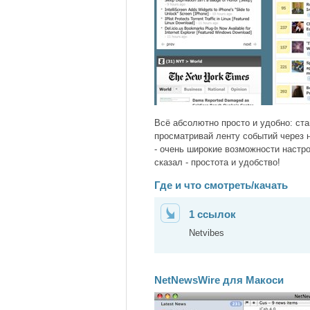
Всё абсолютно просто и удобно: став
просматривай ленту событий через 
- очень широкие возможности настро
сказал - простота и удобство!
Где и что смотреть/качать
1 ссылок
Netvibes
NetNewsWire для Макоси