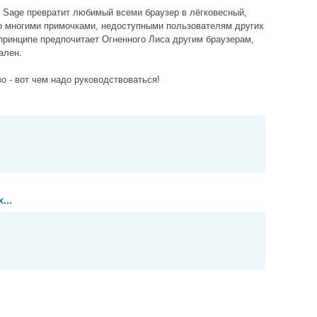
м Sage превратит любимый всеми браузер в лёгковесный,
о многими примочками, недоступными пользователям других
 принципе предпочитает Огненного Лиса другим браузерам,
ален.
во - вот чем надо руководствоваться!
...