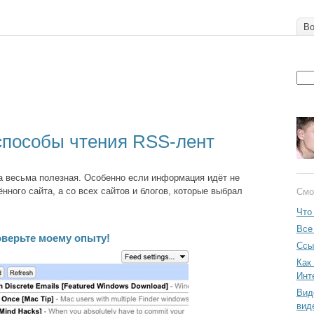
Во
способы чтения RSS-лент
а весьма полезная. Особенно если информация идёт не
нного сайта, а со всех сайтов и блогов, которые выбрал
Смо
Что
Все
оверьте моему опыту!
Ссы
Как
Инт
Вид
вид