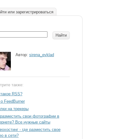
йти или зарегистрироваться
Автор:
sirena_evklad
трите также:
 такое RSS?
 о FeedBurner
лки на трекеры
 разместить свои фотографии в
ернете? Все нужные сайты
еохостинг - где разместить свое
ео в сети?