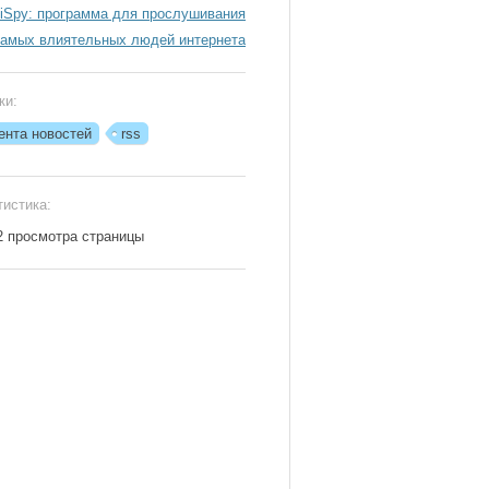
xiSpy: программа для прослушивания
самых влиятельных людей интернета
ки:
ента новостей
rss
тистика:
2 просмотра страницы