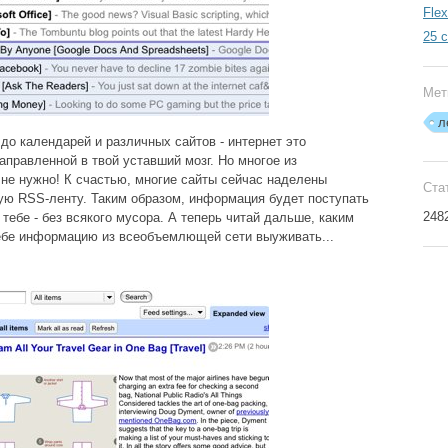
Fle
25 
Мет
л
до календарей и различных сайтов - интернет это
правленной в твой уставший мозг. Но многое из
 не нужно! К счастью, многие сайты сейчас наделены
Ста
ую RSS-ленту. Таким образом, информация будет поступать
248
 тебе - без всякого мусора. А теперь читай дальше, каким
ебе информацию из всеобъемлющей сети выуживать...