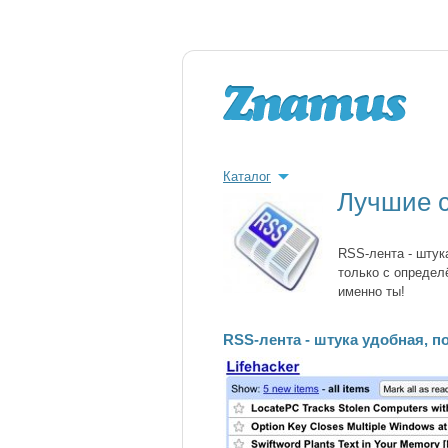
Каталог
Лучшие 
RSS-лента - штук
только с определё
именно ты!
RSS-лента - штука удобная, п