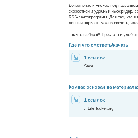
Дополнение к FireFox под название
скоростной и удобный ньюсридер, с
RSS-лентопрограмм. Для тех, кто в
данный вариант, можно сказать, иде
Так что выбирай! Простота и удобст
Где и что смотреть/качать
1 ссылок
Sage
Компас основан на материалах
1 ссылок
...LifeHucker.org