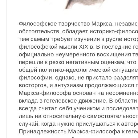
Философское творчество Маркса, независ
обстоятельств, обладает историко-филос
тем самым требует изучения в русле ист
философской мысли XIX в. В последние г
официально неумеренного восхищения т
перешли к резко негативным оценкам, что 
общей политико-идеологической ситуацие
философии, однако, не пристало разделя
восторгов, и энтузиазм продолжающихся п
Маркса-философа основан на несомненно
вклада в гегелевское движение, В облас
всегда считал себя учеником и последова
лишь на относительную самостоятельность
случай, когда нужно прислушаться к авто
Принадлежность Маркса-философа к геге