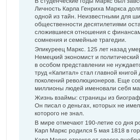
В студенческие годы Маркс был завсе
Личность Карла Генриха Маркса дол
одной из тайн. Неизвестными для ш
общественности десятилетиями оста
сложившиеся отношения с финансам
сомнения и семейные трагедии.
Эпикуреец Маркс. 125 лет назад умер
Немецкий экономист и политический
в особом представлении не нуждает
труд «Капитал» стал главной книгой 
поколений революционеров. Еще со
миллионы людей именовали себя ма
Жизнь взаймы: страницы из биограф
Он писал о деньгах, которых не имел
которого не знал.
В мире отмечают 190-летие со дня 
Карл Маркс родился 5 мая 1818 в го
Карл Маркс отрекся от своего внебра