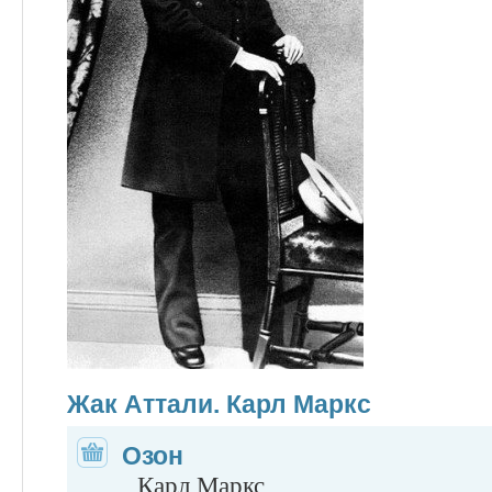
Жак Аттали. Карл Маркс
Озон
Карл Маркс