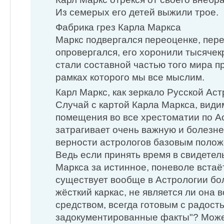
Из семерых его детей выжили трое.
Фабрика грез Карла Маркса
Маркс подвергался переоценке, пер
опровергался, его хоронили тысячекр
стали составной частью того мира п
рамках которого мы все мыслим.
Карл Маркс, как зеркало Русской Ас
Случай с картой Карла Маркса, види
помещения во все хрестоматии по А
затрагивает очень важную и болезне
верности астрологов базовым полож
Ведь если принять время в свидетел
Маркса за истинное, поневоле встаёт
существует вообще в Астрологии бо
жёсткий каркас, не является ли она
средством, всегда готовым с радост
задокументированные факты"? Может