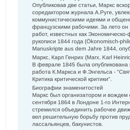
Опубликовав две статьи, Маркс вскор
соредактором журнала А.Руге, увле
коммунистическими идеями и общен
французскими рабочими. За лето он
работ, известных как Экономическо
рукописи 1844 года (Ökonomisch-phil
Manuskripte aus dem Jahre 1844, опуб
Маркс, Карл Генрих (Marx, Karl Heinric
В феврале 1845 была опубликована 
работа К.Маркса и Ф.Энгельса - "Свя
Критика критической критики".
Биографии знаменитостей
Маркс был организатором и вождем 
сентября 1864 в Лондоне 1-го Инте
стремился объединить рабочее движ
вел решительную борьбу против пру
лассальянцев, бакунистов.