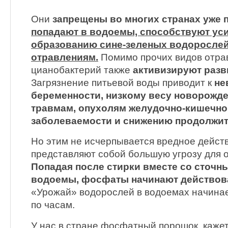
Они
запрещены во многих странах уже п
попадают в водоемы, способствуют ус
образованию сине-зеленых водорослей
отравлениям.
Помимо прочих видов отра
цианобактерий также
активизируют разв
Загрязнение питьевой воды приводит к
не
беременности, низкому весу новорожд
травмам, опухолям желудочно-кишечно
заболеваемости и снижению продолжит
Но этим не исчерпывается вредное дейс
представляют собой большую угрозу для 
Попадая после стирки вместе со сточн
водоемы, фосфаты начинают действова
«Урожай» водорослей в водоемах начинает
по часам.
У нас в стране фосфатный порошок, кажет