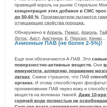
правящий король на рынке Стирально Мо
концентрация этих добавок в СМС прос
до 50-60 %
.
Производители пытаются таки
отчищающие свойства порошка.
Обнаружено в
Апрель
,
Пемос
,
Ариэль
,
Та
Лотос
,
Аист
,
Аистенок
,
Е
,
Персил
,
Хенко
…
Анионные ПАВ (не более 2-5%)!
Еще они обозначаются А-ПАВ. Это
самые
поверхностно-активных веществ.
Они
в
иммунитета, аллергию, поражение мозга,
легких
. Самое страшное, что ПАВ
способ
органах.
И этому способствуют фосфаты!
проникновение ПАВ через кожу и способс
веществ на волокнах тканей.
Даже 10-кра
горячей воде полностью не освобождае
Сильнее всего удерживают вещества ш