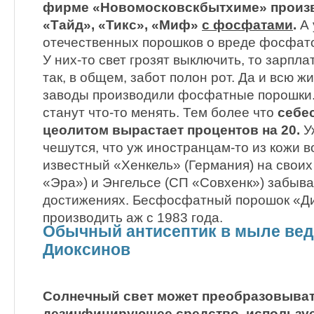
фирме «Новомосковскбытхиме» произв
«Тайд», «Тикс», «Миф»
с фосфатами
.
А 
отечественных порошков о вреде фосфатов
У них-то свет грозят выключить, то зарпл
так, в общем, забот полон рот. Да и всю 
заводы производили фосфатные порошки. 
станут что-то менять. Тем более что
себе
цеолитом вырастает процентов на 20.
У
чешутся, что уж иностранцам-то из кожи в
известный «Хенкель» (Германия) на своих
«Эра») и Энгельсе (СП «Совхенк») забыва
достижениях. Бесфосфатный порошок «Д
производить аж с 1983 года.
Обычный антисептик в мыле вед
Диоксинов
Солнечный свет может преобразовыват
дезинфицирующее средство, использу