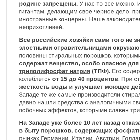
родине запрещены.
У нас-то все можно. 
гигантам, делающим свое черное дело, п
иностранные концерны. Наше законодател
неприхотливей.
Все российские хозяйки сами того не з
злостными отравительницами окружаю
половины стиральных порошков, которыми
содержат вещество, особо опасное для
триполифосфат натрия
(ТПФ).
Его содер
колеблется
от 15 до 40 процентов
. При 
жесткость воды и улучшает моющее де
Западе те же самые производители стира
давно нашли средства с аналогичными св
побочных эффектов, которыми славен тр
На Западе уже более 10 лет назад отка
в быту порошков, содержащих фосфат
рынках Германии, Италии, Австрии, Голла