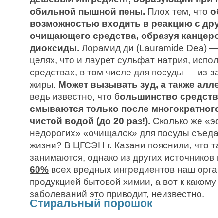
обильной пышной пены.
Плох тем, что
о
возможностью входить в реакцию с др
очищающего средства, образуя канцер
диоксиды.
Лорамид ди (Lauramide Dea) —
целях, что и лаурет сульфат натрия, испо
средствах, в том числе для посуды — из-з
жиры.
Может вызывать зуд, а также алл
ведь известно, что б
ольшинство средств
смываются только после многократног
чистой водой
(до 20 раз!)
.
Сколько же «э
недорогих» «очищалок» для посуды съеда
жизни? В ЦГСЭН г. Казани пояснили, что 
занимаются, однако из других источников 
60%
всех вредных ингредиентов наш орга
продукцией бытовой химии, а вот к какому
заболеваний это приводит, неизвестно.
Стиральный порошок