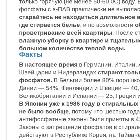
только горячую (не менее 50-60 0С) воду.
фосфаты с а-ПАВ практически не выполас
старайтесь не находиться длительное 
где стирается белье
, и по возможности
о
проветривание всей квартиры
. После 
влажную уборку в квартире и тщательн
большом количестве теплой воды.
Факты
В настоящее время
в Германии, Италии, 
Швейцарии и Нидерландах
стирают
толь
фосфатов.
В Бельгии более 80% порошко
Дании — 54%, Финляндии и Швеции — 40,
Великобритании и Испании — 25, Греции 
В Японии уже к 1986 году в стиральны
не было вообще
, потому что шестью год
антифосфатные законы были приняты в 42
Законы о запрещении фосфатов в стирал
действуют в Республике Корея, на Тайване