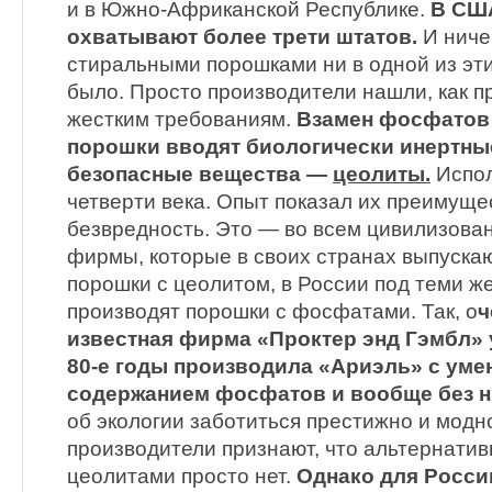
и в Южно-Африканской Республике.
В США
охватывают более трети штатов.
И ниче
стиральными порошками ни в одной из эти
было. Просто производители нашли, как п
жестким требованиям.
Взамен фосфатов
порошки вводят биологически инертны
безопасные вещества —
цеолиты.
Испол
четверти века. Опыт показал их преимуще
безвредность. Это — во всем цивилизован
фирмы, которые в своих странах выпуск
порошки с цеолитом, в России под теми ж
производят порошки с фосфатами. Так, о
ч
известная фирма «Проктер энд Гэмбл» 
80-е годы производила «Ариэль» с ум
содержанием фосфатов и вообще без н
об экологии заботиться престижно и модн
производители признают, что альтернати
цеолитами просто нет.
Однако для Росси