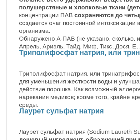
полушерстяные и хлопковые ткани (детс
концентрации ПАВ
сохраняются до четы
создается очаг постоянной интоксикации 
организма.
Обнаружено А-ПАВ (не указано, сколько, 
Апрель
,
Ариэль
,
Тайд
,
Миф
,
Тикс
,
Дося
,
Е
,
Триполифосфат натрия, или три
Триполифосфат натрия, или тринатрифо
для уменьшения жесткости воды и улуч
действие порошка. Как возможный аллерг
нарекания медиков; кроме того, крайне в
среды.
Лаурет сульфат натрия
Лаурет сульфат натрия (Sodium Laurеth Su
дешевый ингредиент, образующий при 