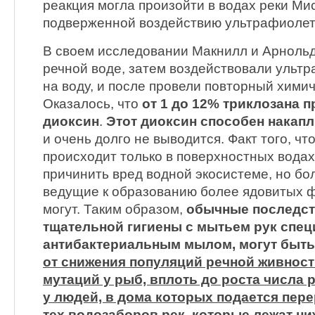
реакция могла произойти в водах реки Ми
подверженной воздействию ультрафиолето
В своем исследовании Макнилл и Арнольд
речной воде, затем воздействовали ульт
на воду, и после провели повторный хими
Оказалось, что
от 1 до 12% триклозана п
диоксин
.
Этот диоксин способен накапл
и очень долго не выводится. Факт того, ч
происходит только в поверхностных водах
причинить вред водной экосистеме, но бо
ведущие к образованию более ядовитых 
могут. Таким образом,
обычные последст
тщательной гигиены с мытьем рук спе
антибактериальным мылом, могут быт
от снижения популяций речной живност
мутаций у рыб, вплоть до роста числа
у людей, в дома которых подается пере
тех водозаборов рек, которые лежат ни