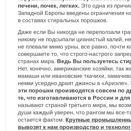
печени, почек, легких.
Это одна из причин
Западной Европы введены ограничения н
в составах стиральных порошков.
Даже если Вы никогда не переползали гра
никому не подсыпали цианистый калий, н
не плевали мимо урны, все равно, почти 
совершаете то, что строго-настрого запр
странах мира.
Ведь Вы пользуетесь ст
Нет, конечно, американские хозяйки, так ж
мамаши или ивановские ткачихи, замачива
немки усердно драят джинсы в «Ариэле».
эти порошки производятся совсем по д
те, что изготавливаются в России и для
называют страной третьего мира, мы воз
души каждый уверен, что рангом мы все-т
остается фактом.
Крупные промышленны
вывозят к нам производство и технолог