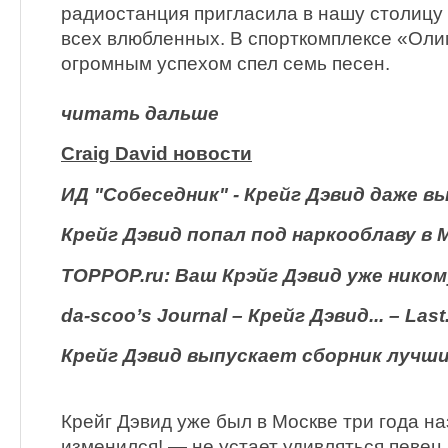
радиостанция пригласила в нашу столицу 
всех влюбленных. В спорткомплексе «Оли
огромным успехом спел семь песен.
читать дальше
Craig David новости
ИД "Собеседник" - Крейг Дэвид даже в
Крейг Дэвид попал под наркооблаву в 
TOPPOP.ru: Ваш Крэйг Дэвид уже ником
da-scoo’s Journal – Крейг Дэвид... – Last
Крейг Дэвид выпускает сборник лучш
Крейг Дэвид уже был в Москве три года на
изменился! — не устает удивляться певец.