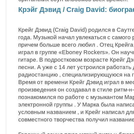
Крэйг Дэвид / Craig David: биогр
Крейг Дэвид (Craig David) родился в Саут
года. Музыкой начал увлекаться с самого 
причем больше всего любил . Отец Крейга
играл в группе «Eboney Rockers». Он науч
гитаре. В подростковом возрасте Крейг Д
песни. А уже с 14 лет устроился работать
радиостанцию , специализирующуюся на 
Время от времени Крейг Дэвид играл в ме
произведения он создавал в стиле ритм-н-
познакомился по работе с музыкантом Ма
электронной группы . У Марка была напис
условным названием , и Крейг написал для
совместного творчества получил название