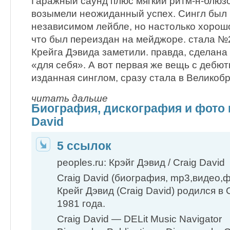
Гаражный саунд плюс мягкий ритм-н-блюз
возымели неожиданный успех. Сингл был
независимом лейбле, но настолько хорошо
что был переиздан на мейджоре. стала №2
Крейга Дэвида заметили. правда, сделана
«для себя». А вот первая же вещь с дебют
изданная синглом, сразу стала в Великоб
читать дальше
Биография, дискография и фото 
David
5 ссылок
peoples.ru: Крэйг Дэвид / Craig David
Craig David (биография, mp3,видео
Крейг Дэвид (Craig David) родился в
1981 года.
Craig David — DELit Music Navigator