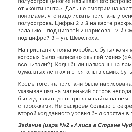
полуостров (многие называют его острово
от «континента». Дальше смотрим на карт
понимаем, что надо искать пристань у ос
полуострова. Цифры 2 и 3 на карте раскры
заданию – под цифрой 2 нарисован 2-й С
под цифрой 3 – ул. Шевелюха.
На пристани стояла коробка с бутылками 
которых было написано «выпей меня» («А
все читали?). Коды были написаны на ла
бумажных лентах и спрятаны в самих бут
Кроме того, на пристани была нарисована
указывавшая на маленький остров непода
были доплыть до острова и найти на нём 
с пирожками. Не раскроем большого секре
второй код данного уровня был спрятан в 
Задание (игра №2 «Алиса в Стране Чуд