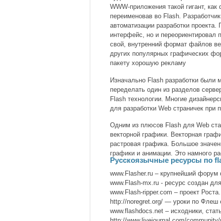
WWW-приложения такой гигант, как 
переименовав во Flash. Разработчи
автоматизации разработки проекта.
интерфейс, но и переориентировал 
свой, внутренний формат файлов век
других популярных графических фор
пакету хорошую рекламу
Изначально Flash разработки были 
переделать один из разделов серве
Flash технологии. Многие дизайнер
для разработки Web страничек при 
Одним из плюсов Flash для Web ст
векторной графики. Векторная граф
растровая графика. Большое значе
графики и анимации. Это намного ра
Русскоязычные ресурсы по fl
www.Flasher.ru – крупнейший фору
www.Flash-mx.ru - ресурс создан дл
www.Flash-ripper.com – проект Роста.
http://noregret.org/ — уроки по Фле
www.flashdocs.net – исходники, стат
http://www.livejournal.com/communi