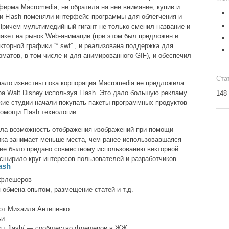
фирма Macromedia, не обратила на нее внимание, купив и
ки Flash поменяли интерфейс программы для облегчения и
 Причем мультимедийный гигант не только сменил название и
пакет на рынок Web-анимации (при этом был предложен и
торной графики “*.swf” , и реализована поддержка для
матов, в том числе и для анимированного GIF), и обеспечил
Ста
мало известны пока корпорация Macromedia не предложила
ра Walt Disney используя Flash. Это дало большую рекламу
148
ские студии начали покупать пакеты программных продуктов
помощи Flash технологии.
ала возможность отображения изображений при помощи
ика занимает меньше места, чем ранее использовавшаяся
ние было предано совместному использованию векторной
сширило круг интересов пользователей и разработчиков.
ash
м флешеров
я обмена опытом, размещение статей и т.д.
ш от Михаила Антипенко
ьи
ty/ru_flash/ — сообщество флешеров в ЖЖ.