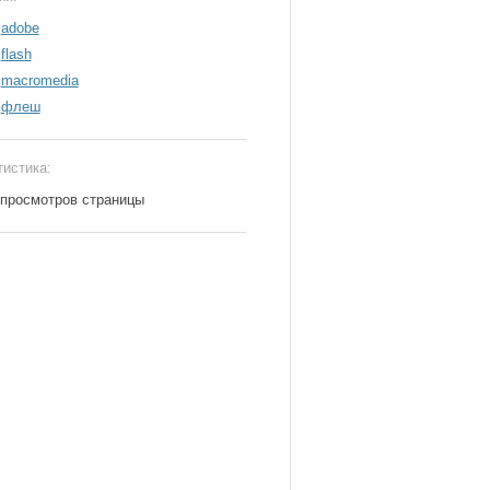
adobe
flash
macromedia
флеш
тистика:
 просмотров страницы