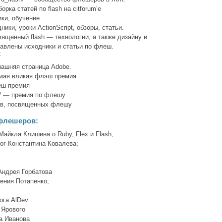
дборка статей по flash на citforum’е
ники, обучение
дники, уроки ActionScript, обзоры, статьи.
ященный flash — технологии, а также дизайну и
авлены исходники и статьи по флеш.
:
ашняя страница Adobe.
самая вликая флэш премия
еш премия
om/ — премия по флешу
сов, посвященных флешу
флешеров:
Майкла Клишина o Ruby, Flex и Flash;
блог Константина Ковалева;
 Андрея Горбатова
гения Потапенко;
лога AlDev
 Ярового
на Иванова