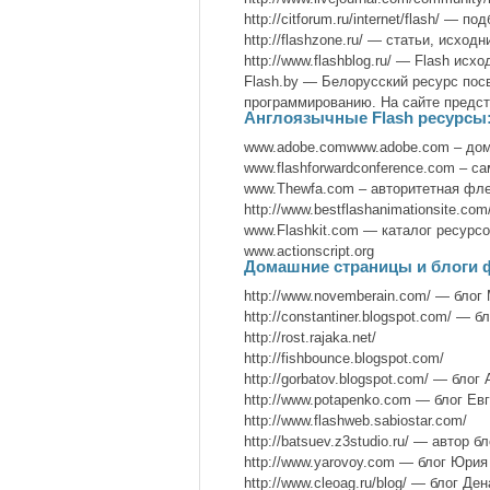
http://citforum.ru/internet/flash/ — по
http://flashzone.ru/ — статьи, исход
http://www.flashblog.ru/ — Flash исхо
Flash.by — Белорусский ресурс посв
программированию. На сайте предст
Англоязычные Flash ресурсы
www.adobe.comwww.adobe.com – дом
www.flashforwardconference.com – 
www.Thewfa.com – авторитетная фл
http://www.bestflashanimationsite.c
www.Flashkit.com — каталог ресур
www.actionscript.org
Домашние страницы и блоги 
http://www.novemberain.com/ — блог 
http://constantiner.blogspot.com/ — 
http://rost.rajaka.net/
http://fishbounce.blogspot.com/
http://gorbatov.blogspot.com/ — блог
http://www.potapenko.com — блог Ев
http://www.flashweb.sabiostar.com/
http://batsuev.z3studio.ru/ — автор б
http://www.yarovoy.com — блог Юрия
http://www.cleoag.ru/blog/ — блог Де