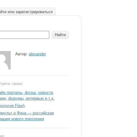
йти или зарегистрироваться
Автор:
alexander
трите также:
айн порталы, флэш, новости,
мии, форумы, интервью и т.д.
нология Flash
имульт и Фина — российская
мация нового поколения
ки: