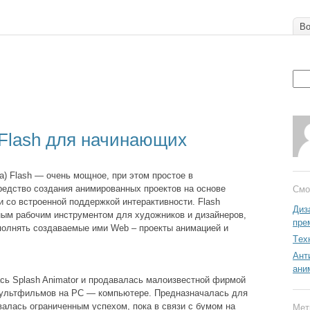
Во
 Flash для начинающих
a) Flash — очень мощное, при этом простое в
редство создания анимированных проектов на основе
Смо
и со встроенной поддержкой интерактивности. Flash
Диз
ым рабочим инструментом для художников и дизайнеров,
пре
олнять создаваемые ими Web – проекты анимацией и
Tех
Ант
ани
сь Splash Animator и продавалась малоизвестной фирмой
 мультфильмов на PC — компьютере. Предназначалась для
алась ограниченным успехом, пока в связи с бумом на
Мет