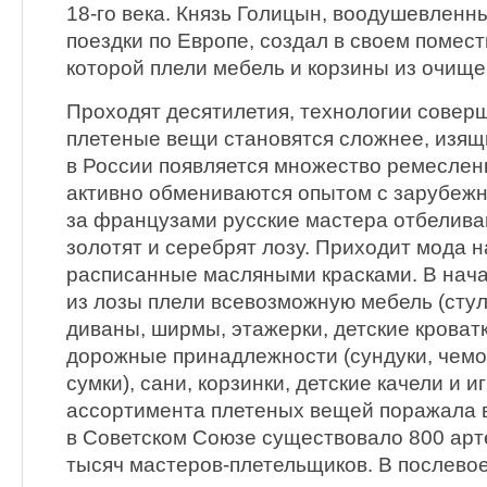
18-го века. Князь Голицын, воодушевленн
поездки по Европе, создал в своем помест
которой плели мебель и корзины из очище
Проходят десятилетия, технологии совер
плетеные вещи становятся сложнее, изящн
в России появляется множество ремеслен
активно обмениваются опытом с зарубеж
за французами русские мастера отбелива
золотят и серебрят лозу. Приходит мода н
расписанные масляными красками. В начал
из лозы плели всевозможную мебель (стуль
диваны, ширмы, этажерки, детские кроватки
дорожные принадлежности (сундуки, чемо
сумки), сани, корзинки, детские качели и 
ассортимента плетеных вещей поражала 
в Советском Союзе существовало 800 арт
тысяч мастеров-плетельщиков. В послево