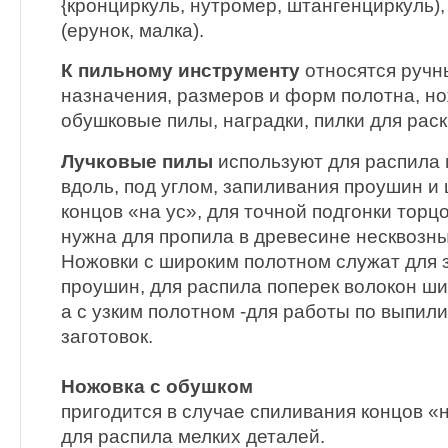
{кронциркуль, нутромер, штангенциркуль)
(ерунок, малка).
К пильному инструменту
относятся ручн
назначения, размеров и форм полотна, но
обушковые пилы, наградки, пилки для рас
Лучковые пилы
используют для распила 
вдоль, под углом, запиливания проушин и
концов «на ус», для точной подгонки торц
нужна для пропила в древесине несквозны
Ножовки с широким полотном служат для 
проушин, для распила поперек волокон ши
а с узким полотном -для работы по выпи
заготовок.
Ножовка с обушком
пригодится в случае спиливания концов «н
для распила мелких деталей.