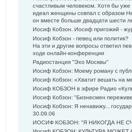
счастливым человеком. Хотя бы уже 
идеал женщины совпал с образом Не
он вместе больше двадцати шести лет
Иосиф Кобзон. Иосиф пригожий - журн
Иосиф Кобзон - певец или политик?
На эти и другие вопросы ответил пе
ходе онлайн-конференции
Радиостанция "Эхо Москвы"
Иосиф Кобзон: Моему роману с публик
Иосиф Кобзон: «Хватит вешать на мен
Иосиф КОБЗОН в эфире Радио «Кул
Иосиф Кобзон: "Бизнесмен переживет
Иосиф Кобзон: Я ненавижу... государ
30.09.06
ИОСИФ КОБЗОН: "Я НИКОГДА НЕ СЧ
Иосиф КОБЗОН: КУЛЬТУРА МОЖЕТ 