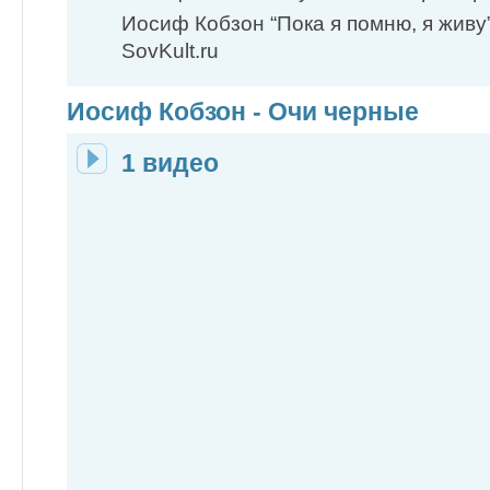
Иосиф Кобзон “Пока я помню, я живу
SovKult.ru
Иосиф Кобзон - Очи черные
1 видео