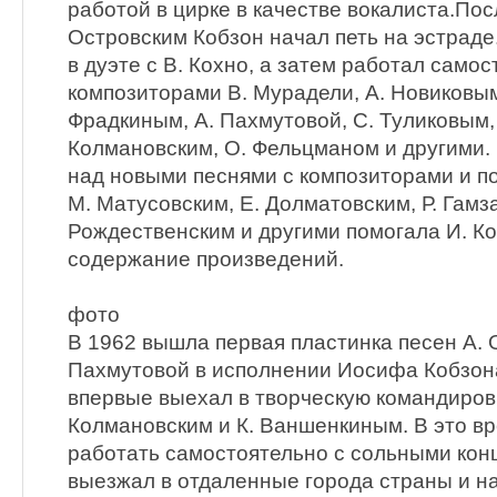
работой в цирке в качестве вокалиста.По
Островским Кобзон начал петь на эстраде
в дуэте с В. Кохно, а затем работал самос
композиторами В. Мурадели, А. Новиковым
Фрадкиным, А. Пахмутовой, С. Туликовым,
Колмановским, О. Фельцманом и другими.
над новыми песнями с композиторами и п
М. Матусовским, Е. Долматовским, Р. Гамз
Рождественским и другими помогала И. Ко
содержание произведений.
фото
В 1962 вышла первая пластинка песен А. О
Пахмутовой в исполнении Иосифа Кобзона
впервые выехал в творческую командировк
Колмановским и К. Ваншенкиным. В это в
работать самостоятельно с сольными кон
выезжал в отдаленные города страны и на