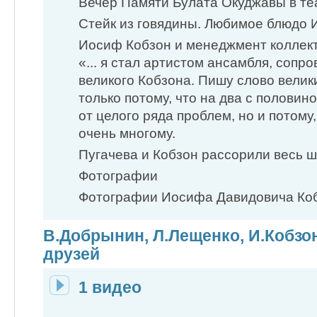
Вечер Памяти Булата Окуджавы в теа
Стейк из говядины. Любимое блюдо 
Иосиф Кобзон и менеджмент коллект
«... я стал артистом ан­самбля, соп
великого Кобзона. Пи­шу слово велик
только потому, что на два с половин
от целого ряда проблем, но и потому,
очень многому.
Пугачева и Кобзон рассорили весь шо
Фотографии
Фотографии Иосифа Давидовича Ко
В.Добрынин, Л.Лещенко, И.Кобзон
друзей
1 видео