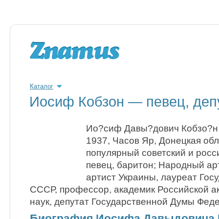
Каталог
Иосиф Кобзон — певец, деп
Ио?сиф Давы?дович Кобзо?н (
1937, Часов Яр, Донецкая об
популярный советский и росс
певец, баритон; Народный а
артист Украины, лауреат Гос
СССР, профессор, академик Российской 
наук, депутат Государственной Думы Фед
Биография Иосифа Давыдовича 