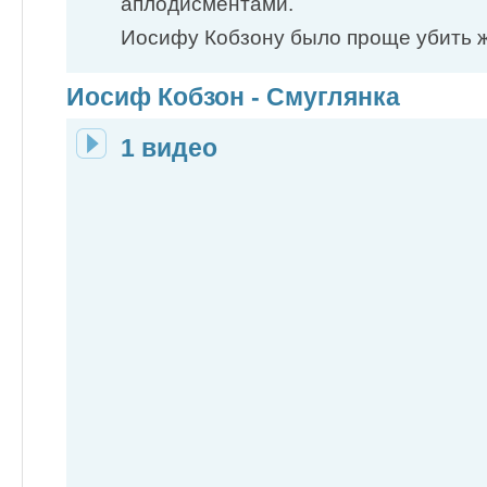
аплодисментами.
Иосифу Кобзону было проще убить же
Иосиф Кобзон - Смуглянка
1 видео