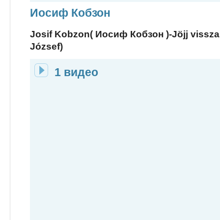
Иосиф Кобзон
Josif Kobzon( Иосиф Кобзон )-Jöjj vissz
József)
1 видео