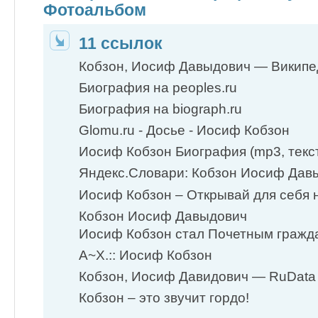
Фотоальбом
11 ссылок
Кобзон, Иосиф Давыдович — Википе
Биография на peoples.ru
Биография на biograph.ru
Glomu.ru - Досье - Иосиф Кобзон
Иосиф Кобзон Биография (mp3, текст
Яндекс.Словари: Кобзон Иосиф Дав
Иосиф Кобзон – Открывай для себя н
Кобзон Иосиф Давыдович
Иосиф Кобзон стал Почетным гражд
А~Х.:: Иосиф Кобзон
Кобзон, Иосиф Давидович — RuData
Кобзон – это звучит гордо!