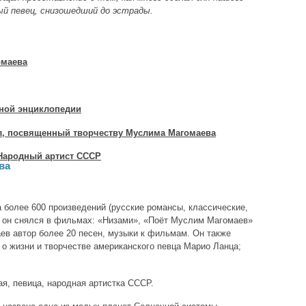
й певец, снизошедший до эстрады.
омаева
ной энциклопедии
л, посвященный творчеству Муслима Магомаева
Народный артист СССР
ва
 более 600 произведений (русские романсы, классические,
; он снялся в фильмах: «Низами», «Поёт Муслим Магомаев»
ев автор более 20 песен, музыки к фильмам. Он также
 о жизни и творчестве американского певца Марио Ланца;
, певица, народная артистка СССР.