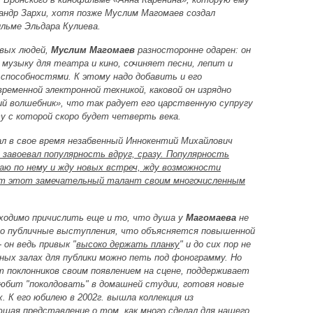
андр Зархи, хотя позже Муслим Магомаев создал
льме Эльдара Кулиева.
ивых людей,
Муслим Магомаев
разносторонне одарен: он
 музыку для театра и кино, сочиняет песни, лепит и
способностями. К этому надо добавить и его
ременной электронной техникой, каковой он изрядно
ий волшебник», что так радует его царственную супругу
ту с которой скоро будет четверть века.
ал в свое время незабвенный Иннокентий Михайлович
завоевал популярность вдруг, сразу. Популярность
учаю по нему и жду новых встреч, жду возможности
ет этот замечательный талант своим многочисленным
ходимо причислить еще и то, что душа у
Магомаева
не
о публичные выступления, что объясняется повышенной
 он ведь привык "
высоко держать планку
" и до сих пор не
ных залах для публики можно петь под фонограмму. Но
т поклонников своим появлением на сцене, поддерживает
юбит "поколдовать" в домашней студии, готовя новые
. К его юбилею в 2002г. вышла коллекция из
щая представление о том, как много сделал для нашего