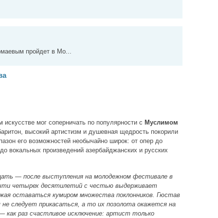
аевым пройдет в Мо...
ва
м искусстве мог соперничать по популярности с
Муслимом
баритон, высокий артистизм и душевная щедрость покорили
пазон его возможностей необычайно широк: от опер до
 до вокальных произведений азербайджанских и русских
цать — после выступления на молодежном фестивале в
почти четырех десятилетий с честью выдерживает
лжая оставаться кумиром множества поклонников. Гюстав
 не следует прикасаться, а то их позолота окажется на
— как раз счастливое исключение: артист только