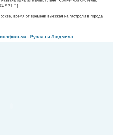
v названа одна из малых планет Солнечной системы,
74 SP1.[1]
скве, время от времени выезжая на гастроли в города
 кинофильма - Руслан и Людмила