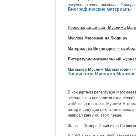
искусства этот прекрасный оперны
Биографические материалы
Персональный сайт Муслима Маг
Муслим Магомаев на Люди.ру
Материал из Википедии — свобод
Литературно-музыкальный журна
Магомаев Муслим Магометович - 
Творчество Муслима Магомае
В концертном репертуаре Магомаева
эстрадные и неаполитанские песни)
и «Москва в нотах». Муслим Магома
автор и ведущий цикла телепередач
написал книгу об этом певце.
Жена — Тамара Ильинична Синявская