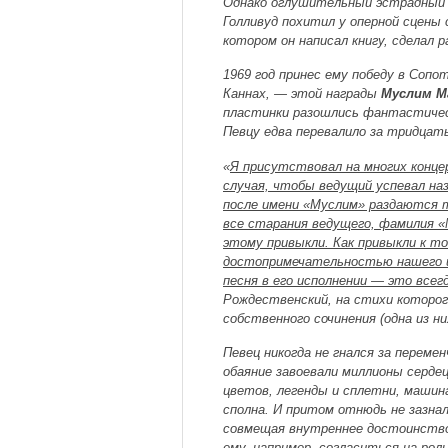
Однако оглушительный эстрадный у
Голливуд похитил у оперной сцены
котором он написал книгу, сделал р
1969 год принес ему победу в Соп
Каннах, — этой награды
Муслим М
пластинки разошлись фантастичес
Певцу едва перевалило за тридцать
«
Я присутствовал на многих конце
случая, чтобы ведущий успевал н
после имени «Муслим» раздаются т
все старания ведущего, фамилия 
этому привыкли. Как привыкли к то
достопримечательностью нашего ис
песня в его исполнении — это всег
Рождественский, на стихи которо
собственного сочинения (одна из н
Певец никогда не гнался за перемен
обаяние завоевали миллионы сердец
цветов, легенды и сплетни, машин
сполна. И притом отнюдь не зазнал
совмещая внутреннее достоинство
ему, например, согласиться на рол