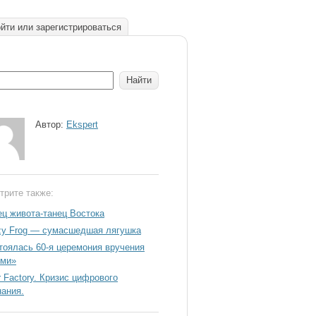
йти или зарегистрироваться
Автор:
Ekspert
трите также:
ец живота-танец Востока
zy Frog — сумасшедшая лягушка
тоялась 60-я церемония вручения
ми»
r Factory. Кризис цифрового
нания.