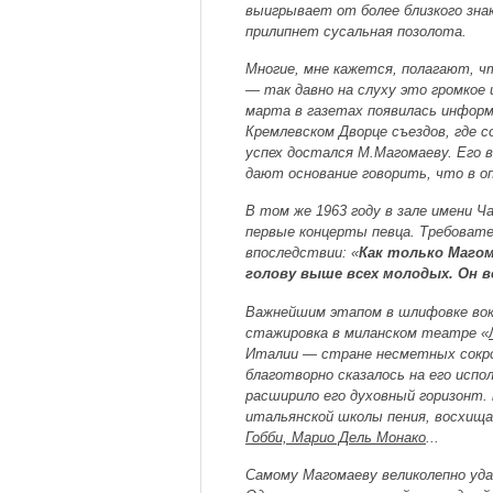
выигрывает от более близкого знак
прилипнет сусальная позолота.
Многие, мне кажется, полагают, 
— так давно на слуху это громкое и
марта в газетах появилась информ
Кремлевском Дворце съездов, где с
успех достался М.Магомаеву. Его 
дают основание говорить, что в о
В том же 1963 году в зале имени Ч
первые концерты певца. Требовате
впоследствии: «
Как только Магом
голову выше всех молодых. Он в
Важнейшим этапом в шлифовке во
стажировка в миланском театре «
Италии — стране несметных сокро
благотворно сказалось на его исп
расширило его духовный горизонт.
итальянской школы пения, восхищ
Гобби, Марио Дель Монако
...
Самому Магомаеву великолепно уд