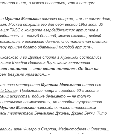
омства с ним, и нечего опасаться, что к пальцам
что
Муслим Магомаев
намного старше, чем на самом деле,
мя. Москва открыла его для себя весной 1963 года. 30
ация ТАСС с концерта азербайджанских артистов в
ообщалось: «...самый большой, можно сказать, редкий
великолепные вокальные данные, блистательная техника
перу пришел богато одаренный молодой артист».
айковского и во Дворце спорта в Лужниках состоялись
льная Клавдия Ивановна Шульженко вспоминала
аев появился — это стало явлением. Он был на
сем безумно нравился
...»
кального мастерства
Муслима Магомаева
стала его
Ла Скала
». Пребывание певца в середине 60-х годов в
вищ искусства, родине бельканто — не только
олнительских возможностях, но и вообще существенно
Муслим Магомаев
навсегда остался сторонником
аясь творчеством
Беньямино Джильи, Джино Бекки, Тито
авались
арии Фигаро и Скарпиа, Мефистофеля и Онегина
...