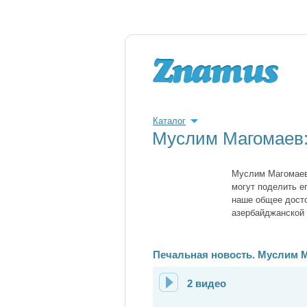
Каталог
Муслим Магомаев:
Муслим Магомаев.
могут поделить е
наше общее досто
азербайджанской 
Печальная новость. Муслим М
2 видео