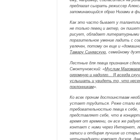
предлагал сыграть режиссер Алекс
запоминающийся образ Низами в фи
Как это часто бывает у талантл
не только певец и актер, он пишет
рисует, обладает литературными 
поразительное умение ладить с сов
увлечен, потому он еще и «домашн
Тамару Синявскую
, семейному дуэ
Лестные для певца признания сдел
Смоктуновский: «
Муслим Магомаев 
огромную и надолго... Я всегда ск
услышать и увидеть то, что нес
поклонникам
».
Ко всех прочим достоинствам необ
устает трудиться. Реже стали ег
требовательностью певца к себе, -
представляет себе, что в концерт
время от времени, он все же радуе
контакт с ними через Интернет, л
записи и отбирая лучшие из старых
четырнадцати компакт дисков, даю