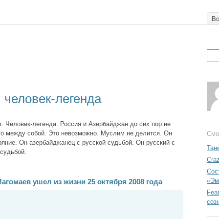
Во
 человек-легенда
 Человек-легенда. Россия и Азербайджан до сих пор не
го между собой. Это невозможно. Муслим не делится. Он
Смо
яние. Он азербайджанец с русской судьбой. Он русский с
Тан
судьбой.
Cra
Сос
«Эм
агомаев ушел из жизни 25 октября 2008 года
Fea
соз