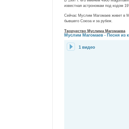
В 1997 г. его именем 4980 Magomae
известная астрономам под кодом 19
Сейчас Муслим Магомаев живет в Мо
бывшего Союза и за рубеж.
Творчество Муслима Магомаева
Муслим Магомаев - Песня из
1 видео