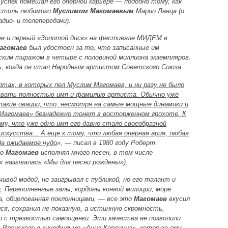
спех помешал его оперной карьере — подобно тому, как
 столь любимого
Муслимом Магомаевым
Марио Ланца
(о
адио- и телепередачи).
оте и первый «Золотой диск» на фестивале МИДЕМ в
агомаев
был удостоен за то, что записанные им
ким тиражом в четыре с половиной миллиона экземпляров.
, когда он стал
Народным артистом Советского Союза
...
ртах, в которых пел Муслим Магомаев, и ни разу не было
азвать полностью имя и фамилию артиста. Обычно уже
акие овации, что, несмотря на самые мощные динамики и
«Магомаев» безнадежно тонет в восторженном грохоте. К
му, что уже одно имя его давно стало своеобразной
кусства... А еще к тому, что любая оперная ария, любая
да ожидаемое чудо
», — писал в 1980 году Роберт
го
Магомаев
исполнял много песен, в том числе
их называлась «Мы для песни рождены»).
чивой модой, не заигрывал с публикой, но его талант и
. Переполненные залы, кордоны конной милиции, море
а, обцелованная поклонницами, — все это
Магомаев
вкусил
ся, сохранил не показную, а истинную скромность,
 с трезвостью самооценки. Эти качества не позволили
ь Вронского в кинофильме «Анна Каренина», которую ему