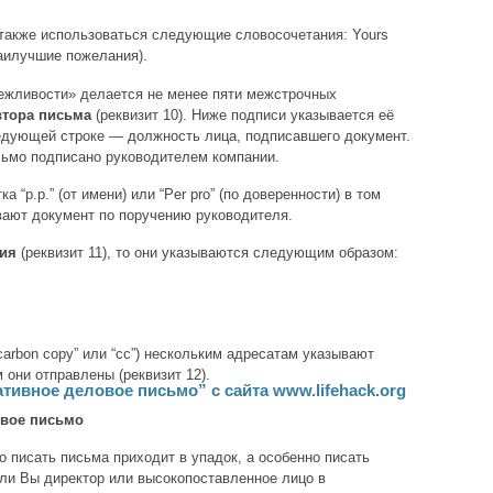
 также использоваться следующие словосочетания: Yours
(наилучшие пожелания).
жливости» делается не менее пяти межстрочных
втора письма
(реквизит 10). Ниже подписи указывается её
едующей строке — должность лица, подписавшего документ.
сьмо подписано руководителем компании.
 “p.p.” (от имени) или “Per pro” (по доверенности) в том
вают документ по поручению руководителя.
ия
(реквизит 11), то они указываются следующим образом:
carbon copy” или “cc”) нескольким адресатам указывают
они отправлены (реквизит 12).
ативное деловое письмо” с сайта www.lifehack.org
овое письмо
во писать письма приходит в упадок, а особенно писать
ли Вы директор или высокопоставленное лицо в