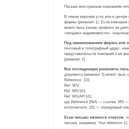
Письма иностранным компаниям печа
В левом верхнем углу или в центре
фирмы (реквизит 1). Если компания 
может быть указан профиль её деят
«продажа недвижимости», «научные 
Под наименованием фирмы или ни
почтовый и телеграфный адрес, ном
представительств компаний и её фи
(реквизит 2).
Все последующие реквизиты письм
документа (реквизит 3) может быть 
Reference: 101;
Ref: MS/;
Ref: MS/101;
Ref: MS/AP/101,
где Reference (Ref) — ссылка; MS 
исполнителя, 101 — порядковый ном
Если письмо является ответом
, 
письма, например: Your reference 12.