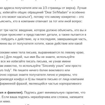
е адреса получателя или на 1/3 страницы от верха). Лучше
, избегайте общих обращений “Dear Sir/Madam” и особенно
го это может касаться”), потому что никому конкретно – это
яснить, кто в компании отвечает за тот или иной вопрос:
т три части: введение, которое должно объяснить, кто вы и
отрая проясняет и представляет детали, а также пытается в
и побудить к действию, ну и последняя, завершающая часть,
менно вы от получателя хотите, какое действие или какой
роками ниже тела письма, выравнивается по левому краю,
си.) Для людей, чье имя Вы не знаете, используйте
 но все же избегайте писать письма, не узнав имени
 известно, то используйте “Sincerely yours” или просто
urs truly”. Не пишите ничего более вежливого или
очно хорошо знаете получателя лично и уверены, что
роизводя конфуз и б) вы пишете письмо от лица компании
о фирменной фразой, являющейся частью корпоративного
имя и фамилия).
Подпись дает минимальную гарантию, что
. Если ваша подпись неразборчива или сложна, напишите
и ниже.