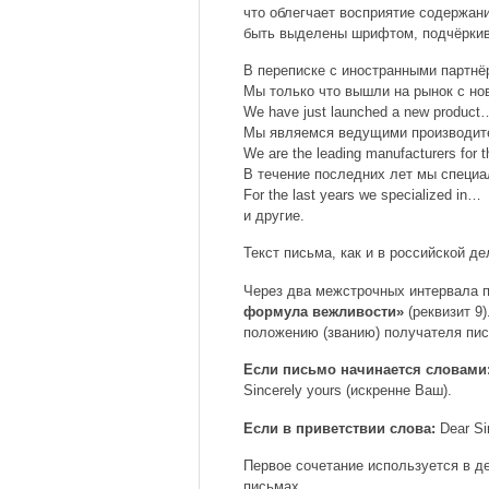
что облегчает восприятие содержан
быть выделены шрифтом, подчёркива
В переписке с иностранными партн
Мы только что вышли на рынок с н
We have just launched a new product
Мы являемся ведущими производит
We are the leading manufacturers for t
В течение последних лет мы специ
For the last years we specialized in…
и другие.
Текст письма, как и в российской д
Через два межстрочных интервала 
формула вежливости»
(реквизит 9
положению (званию) получателя пис
Если письмо начинается словами
Sincerely yours (искренне Ваш).
Если в приветствии слова:
Dear Si
Первое сочетание используется в д
письмах.