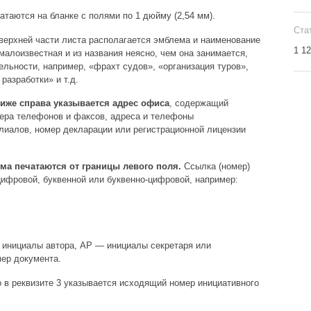
таются на бланке с полями по 1 дюйму (2,54 мм).
Ста
 верхней части листа располагается эмблема и наименование
1 1
малоизвестная и из названия неясно, чем она занимается,
ельности, например, «фрахт судов», «организация туров»,
разработки» и т.д.
же справа указывается адрес офиса
, содержащий
ера телефонов и факсов, адреса и телефоны
лиалов, номер декларации или регистрационной лицензии
а печатаются от границы левого поля.
Ссылка (номер)
цифровой, буквенной или буквенно-цифровой, например:
— инициалы автора, АР — инициалы секретаря или
ер документа.
то в реквизите 3 указывается исходящий номер инициативного