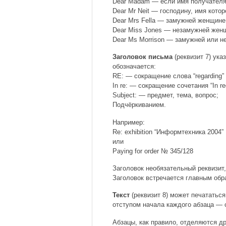
Dear Madam — если имя получателя
Dear Mr Neit — господину, имя котор
Dear Mrs Fella — замужней женщине
Dear Miss Jones — незамужней жен
Dear Ms Morrison — замужней или 
Заголовок письма
(реквизит 7) ука
обозначается:
RE: — сокращение слова “regarding” 
In re: — сокращение сочетания “In re
Subject: — предмет, тема, вопрос;
Подчёркиванием.
Например:
Re: exhibition “Информтехника 2004”
или
Paying for order № 345/128
Заголовок необязательный реквизит,
Заголовок встречается главным обр
Текст
(реквизит 8) может печататься
отступом начала каждого абзаца — с
Абзацы, как правило, отделяются д