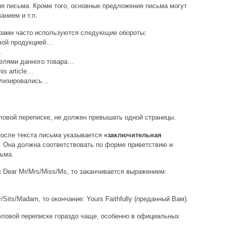
ия письма. Кроме того, основные предложения письма могут
нием и т.п.
ёрами часто используются следующие обороты:
овой продукцией…
…
елями данного товара…
his article…
ализировались…
еловой переписке, не должен превышать одной страницы.
после текста письма указывается
«заключительная
). Она должна соответствовать по форме приветствию и
ьма.
:
Dear Mr/Mrs/Miss/Ms, то заканчивается выражением:
r/Sits/Madam, то окончание: Yours Faithfully (преданный Вам).
еловой переписке гораздо чаще, особенно в официальных