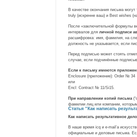
В качестве окончания письма могут
truly (искренне ваш) и Best wishes 
После «заключительной формулы ве
интервалов для
личной подписи а
расшифровка: имя, фамилия, на сл
должность не указывается, если пи
Перед подписью может стоять отметка
случае, если подчинённые подписы
Если к письму имеются приложен
Enclosure (приложение): Order № 34
или
Encl: Contract № 11/Si15.
При направлении копий письма
(“
фамилии лиц или компании, которым 
Статья “Как написать результ
Как написать результативное дел
В наше время icq и e-mail’a искусст
официальные и деловые письма. Ес