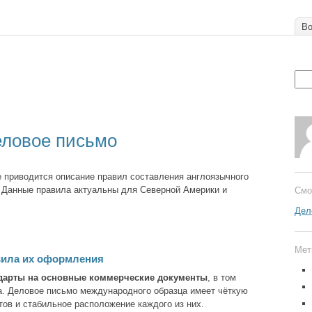
Во
ловое письмо
 приводится описание правил составления англоязычного
 Данные правила актуальны для Северной Америки и
Смо
Дел
Мет
вила их оформления
дарты на основные коммерческие документы
, в том
а. Деловое письмо международного образца имеет чёткую
тов и стабильное расположение каждого из них.