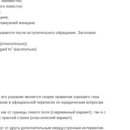
 неизвестно;
ого известно;
;
щине;
незамужней женщине.
зывается после вступительного обращения. Заголовок
(относительно);
gard to” (касательно);
 его указание является скорее правилом хорошего тона.
азом в официальной переписке по юридическим вопросам.
 как от границы левого поля (современный вариант), так и с
 красной строки (классический вариант).
руг от друга дополнительным междустрочным интервалом,