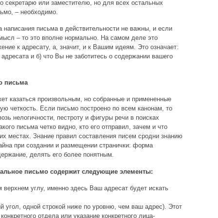
то секретарю или заместителю, но для всех остальных
сьмо, – необходимо.
а написания письма в действительности не важны, и если
мысл – то это вполне нормально. На самом деле это
ение к адресату, а, значит, и к Вашим идеям. Это означает:
 адресата и б) что Вы не заботитесь о содержании вашего
о письма
ет казаться произвольным, но собранные и примененные
ую четкость. Если письмо построено по всем канонам, то
озь нелогичности, пестроту и фигуры речи в поисках
кого письма четко видно, кто его отправил, зачем и что
оих местах. Знание правил составления писем сродни знанию
айна при создании и размещении странички: форма
ержание, делять его более понятным.
циальное письмо содержит следующие элементы:
м верхнем углу, именно здесь Ваш адресат будет искать
 угол, одной строкой ниже по уровню, чем ваш адрес). Этот
конкретного отдела или указание конкретного лица-