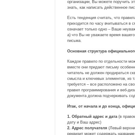
организации, Вы можете поручить э
знать, как написать действенное пи
Есть тенденция считать, что правил
приходится по часу вчитываться в с
означает только одно – Ваше неуваж
а) что Вы не уважаете время вашего
письма.
Основная структура официальног
Каждое правило по отдельности мож
вместе они придают письму особенн
читатель не должен продираться скв
смысла и ключевых элементов, из та
требуется – все расположено на св
правил программирования и веб-диз
документа должна подчеркивать сод
Итак, от начала и до конца, офи
1. Обратный адрес и дата
(в право
дату и Ваш адрес)
2. Адрес получателя
(Левый верхний
реквизит может содержать название 