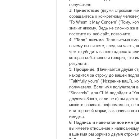
получателя
3. Приветствие
(двумя строками ниж
обращайтесь к конкретному человеку
“To Whom it May Concern” (“Тому, ко
значит никому. Ведь не сложно же вы
посетите их веб-сайт, позвоните…
4. “Тело” письма.
Тело письма имее
почему вы пишете, средняя часть, к
чем-то убедить вашего адресата ил
которая собственно и говорит, что и
результат.
5. Прощание.
(Начинается двумя ст
находится за строку до вашей подпи
“Faithfully yours” (“Искренне ваш”),
получателя. Если имя получателя вам
“Sincerely”, для США подойдет и “Yo
дружелюбного, если не а) вы достат
можете написать неформально, не п
или торговой марки, заканчивая ег
имиджа.
6. Подпись и напечатанное имя (
вы имеете отношение к написанному
ваше имя разборчиво двумя строкам