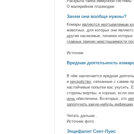
Раскрыта тайна иммунной системы
О малярийном плазмодии
Зачем они вообще нужны?
Комары
являются неотъемлемым ко
животных, для которых они являютс
другие насекомые, личинки которых
главных причин неистощаемости по
Источник
Вредная деятельность комар
В чём заключается вредная деятель
и
неудобство
, связанные с самим п
настойчивые попытки вас укусить. Е
стороны жертвы, и хорошо, если он
ночь
обеспечена. Во-вторых, это
не
заполучить какую-нибудь инфекцию
Читать дальше...
Источник фото
Энцефалит Сент-Луис