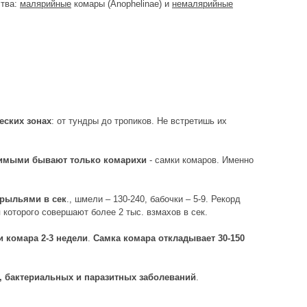
ства:
малярийные
комары (Anophelinae) и
немалярийные
еских зонах
: от тундры до тропиков. Не встретишь их
имыми бывают только комарихи
- самки комаров. Именно
крыльями в сек
., шмели – 130-240, бабочки – 5-9. Рекорд
 которого совершают более 2 тыс. взмахов в сек.
 комара 2-3 недели
.
Самка комара откладывает 30-150
, бактериальных и паразитных заболеваний
.