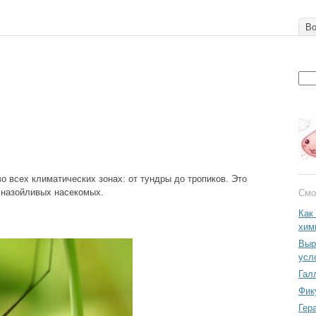
Во
о всех климатических зонах: от тундры до тропиков. Это
 назойливых насекомых.
Смо
Как
хим
Выр
усл
Гал
Фик
Гер