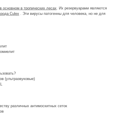
в основном в тропических лесах
. Их резервуарами являются
 рода Culex
. Эти вирусы патогенны для человека, но не для
елит
ломиелит
льзовать?
ов (ультразвуковые)
LL
еству различных антимоскитных сеток
ов