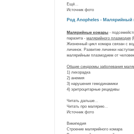
Ещё...
Источник фото
Род Anopheles - Малярийный
Малярийные комары
- подсемейст
паразита -
малярийного плазмодия
(
Жизненный цикл комара связан с во
личинок. Развитие личинки наступа
малярийным плазмодием от человек
Общие синдромы заболевания маля
1) лихорадка
2) анемия
3) нарушения гемодинамики
4) эритроцитарные рецидивы
Читать дальше...
Читать про малярию...
Источник фото
Википедия
Строение малярийного комара