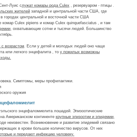
Сент-Луис с
лужат комары рода Culex
, резервуаром - птицы .
ельских жителей
западной и центральной части США, где
ко в городах центральной и восточной части США
омар Culex pipiens и комар Culex quinquefasciatus , и там
демии
, охватывающие сотни и тысячи людей. Большинство
ктябрь.
 с возрастом
. Если у детей и молодых людей оно чаще
та или легкого энцефалита , то
у пожилых возможны
сходы.
ловека. Симптомы, меры профилактики.
я
еского оружия
нцефаломиелит
уэльского энцефаломиелита лошадей. Эпизоотические
 на Американском континенте
крупные эпизоотии и эпидемии
,
оде неизвестен. Возникновение и развитие эпидемий связано
держащих в крови большое количество вирусов. От них
оторые и передают инфекцию человеку.