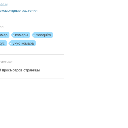
цена
екомоядные растения
ки:
омар
комары
mosquito
кус
укус комара
тистика:
8 просмотров страницы