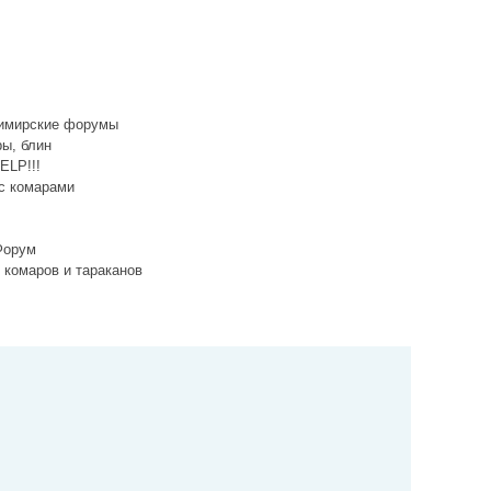
димирские форумы
ры, блин
ELP!!!
 с комарами
Форум
 комаров и тараканов