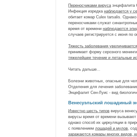
Переносчиками вируса
энцефалита 
Инфекция изредка
наблюдается у с
обитает комар Culex tarsalis. Одна
переносчиками служат синантропные к
время от времени
наблюдаются эпи
случаев регистрируется с июня по о
Тяжесть заболевания увеличивается
принимает форму серозного менинги
тяжелейшее течение и летальные и
Читать дальше...
Болезни животных, опасные для че
Отделения для лечения заболевани
Энцефалит Сен-Луис - вид биологич
Венесуэльский лошадиный э
Известно шесть типов
вируса венес
вирусы время от времени вызывают
однако способ их циркуляции в прир
с появлением
лошадей и мулов
, со
заражаются комары многих видов, к