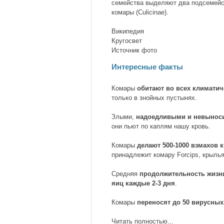
семейства выделяют два подсемей
комары (Culicinae).
Википедия
Кругосвет
Источник фото
Интересные факты
Комары
обитают во всех климатич
только в знойных пустынях.
Злыми,
надоедливыми и невынос
они пьют по каплям нашу кровь.
Комары
делают 500-1000 взмахов 
принадлежит комару Forcips, крылья
Средняя
продолжительность жизни
яиц каждые 2-3 дня
.
Комары
переносят до 50 вирусных
Читать полностью...