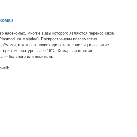
 комар
во насекомых, многие виды которого являются переносчиком
Plasmodium Malariae). Распространены повсеместно.
доёмами, в которых происходит отложение яиц и развитие
ет при температуре выше 16°C. Комар заражается
а — больного или носителя.
рией: