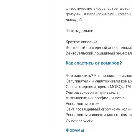
Энзоотические вирусы
встречаются 
грызуны , а
переносчиками - комары
лошадей.
Читать дальше...
Краткое описание
Восточный лошадиный энцефаломи
Венесуэльский лошадиный энцефа
Как спастись от комаров?
Чем защитить? Как правильно испо
Отпугиватели и уничтожители комар
Спреи, жидкости, крема MOSQUITA
Ультразвуковой отпугиватель
Антимоскитный профиль и сетка
Репелленты оптом
Сайт посвященный огромному колич
Репелленты и инсектициды от комар
Источник фото
Форумы