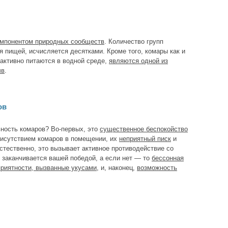
мпонентом природных сообществ
. Количество групп
я пищей, исчисляется десятками. Кроме того, комары как и
 активно питаются в водной среде,
являются одной из
чв
.
ов
ность комаров? Во-первых, это
существенное беспокойство
рисутствием комаров в помещении, их
неприятный писк
и
стественно, это вызывает активное противодействие со
о заканчивается вашей победой, а если нет — то
бессонная
приятности, вызванные укусами
, и, наконец,
возможность
.