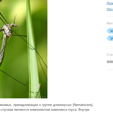
Дра
Нас
Мет
к
у
Ста
908
екомых, принадлежащих к группе длинноусых (Nematocera),
 случаев являются компонентом комплекса гнуса. Внутри