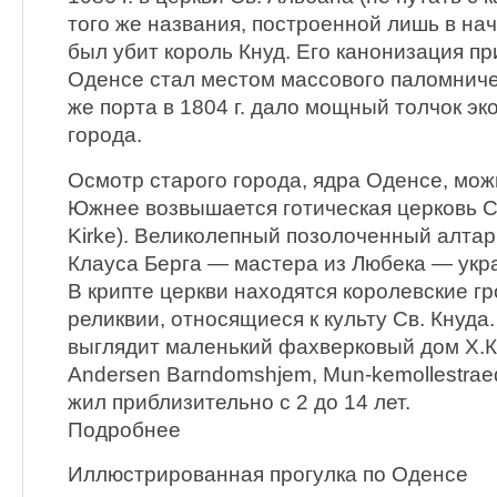
того же названия, построенной лишь в на
был убит король Кнуд. Его канонизация при
Оденсе стал местом массового паломниче
же порта в 1804 г. дало мощный толчок э
города.
Осмотр старого города, ядра Оденсе, мож
Южнее возвышается готическая церковь Св
Kirke). Великолепный позолоченный алтарь
Клауса Берга — мастера из Любека — укр
В крипте церкви находятся королевские гр
реликвии, относящиеся к культу Св. Кнуда
выглядит маленький фахверковый дом Х.К
Andersen Barndomshjem, Mun-kemollestraed
жил приблизительно с 2 до 14 лет.
Подробнее
Иллюстрированная прогулка по Оденсе