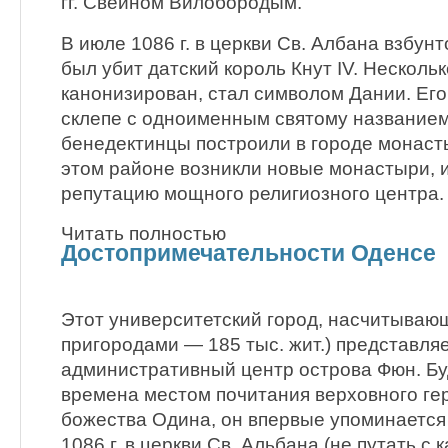
гг. Свейном Вилобородым.
В июле 1086 г. в церкви Св. Албана взбу
был убит датский король Кнут IV. Нескольк
канонизирован, стал символом Дании. Его
склепе с одноименным святому названием
бенедектинцы построили в городе монасты
этом районе возникли новые монастыри, и
репутацию мощного религиозного центра.
Читать полностью
Достопримечательности Оденсе
Этот университетский город, насчитывающи
пригородами — 185 тыс. жит.) представля
административный центр острова Фюн. Б
времена местом почитания верховного ге
божества Одина, он впервые упоминается в
1086 г. в церкви Св. Альбана (не путать с