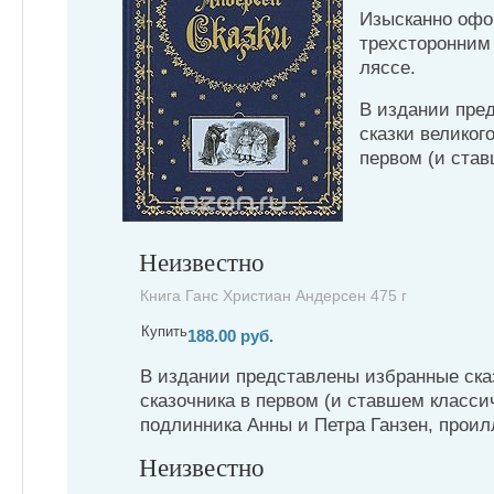
Изысканно офо
трехсторонним
ляссе.
В издании пре
сказки великого
первом (и став
Неизвестно
Книга Ганс Христиан Андерсен 475 г
Купить
188.00 руб.
В издании представлены избранные сказ
сказочника в первом (и ставшем класси
подлинника Анны и Петра Ганзен, проил
Неизвестно