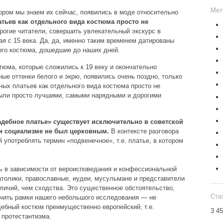
Мет
тором мы знаем их сейчас, появились в моде относительно
атьев как отдельного вида костюма просто не
огие читатели, совершить увлекательный экскурс в
я с 15 века. Да, да, именно таким временем датированы
ого костюма, дошедшие до наших дней.
тюма, которые сложились к 19 веку и окончательно
ные оттенки белого и экрю, появились очень поздно, только
ных платьев как отдельного вида костюма просто не
ыли просто лучшими, самыми нарядными и дорогими
адебное платье» существует исключительно в советской
ри социализме не был церковным.
В контексте разговора
 употреблять термин «подвенечное», т.е. платье, в котором
ь в зависимости от вероисповедания и конфессиональной
атолики, православные, иудеи, мусульмане и представители
личий, чем сходства. Это существенное обстоятельство,
Ста
ачить рамки нашего небольшого исследования — не
ебный костюм преимущественно европейский, т.е.
3 4
 протестантизма.