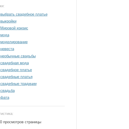
ки:
выбрать свадебное платье
выкройки
Мировой кризис
мода
моделирование
невеста
необычные свадьбы
свадебная мода
свадебное платье
свадебные платья
свадебные традиции
свадьба
фата
тистика:
50 просмотров страницы