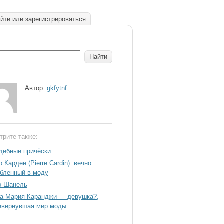
йти или зарегистрироваться
Автор:
gkfytnf
трите также:
дебные причёски
 Карден (Pierre Cardin): вечно
бленный в моду
о Шанель
а Мария Каранджи — девушка?,
евернувшая мир моды