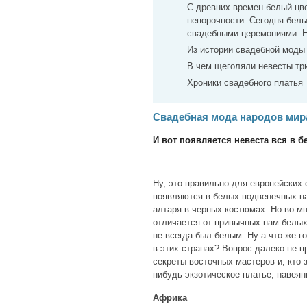
С древних времен белый цве
непорочности. Сегодня белы
свадебными церемониями. Н
Из истории свадебной моды
В чем щеголяли невесты три
Хроники свадебного платья
Свадебная мода народов мир
И вот появляется невеста вся в
Ну, это правильно для европейских 
появляются в белых подвенечных на
алтаря в черных костюмах. Но во м
отличается от привычных нам белы
не всегда был белым. Ну а что же г
в этих странах? Вопрос далеко не 
секреты восточных мастеров и, кто 
нибудь экзотическое платье, навея
Африка