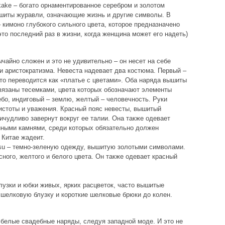
ikake – богато орнаментированное серебром и золотом
ышиты журавли, означающие жизнь и другие символы. В
– кимоно глубокого сильного цвета, которое предназначено
то последний раз в жизни, когда женщина может его надеть)
чайно сложен и это не удивительно – он несет на себе
 и аристократизма. Невеста надевает два костюма. Первый –
что переводится как «платье с цветами». Оба наряда вышиты
евязаны тесемками, цвета которых обозначают элементы
бо, индиговый – землю, желтый – человечность. Руки
чистоты и уважения. Красный пояс невесты, вышитый
ичудливо завернут вокруг ее талии. Она также одевает
нными камнями, среди которых обязательно должен
 Китае жадеит.
tsu – темно-зеленую одежду, вышитую золотыми символами.
ного, желтого и белого цвета. Он также одевает красный
узки и юбки живых, ярких расцветок, часто вышитые
шелковую блузку и короткие шелковые брюки до колен.
 белые свадебные наряды, следуя западной моде. И это не