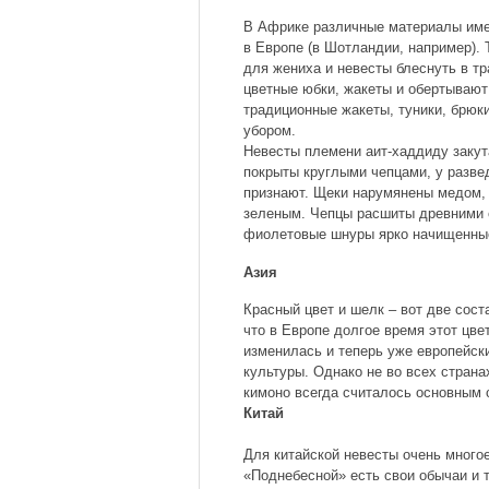
В Африке различные материалы имею
в Европе (в Шотландии, например). 
для жениха и невесты блеснуть в т
цветные юбки, жакеты и обертывают
традиционные жакеты, туники, брюк
убором.
Невесты племени аит-хаддиду закут
покрыты круглыми чепцами, у разве
признают. Щеки нарумянены медом,
зеленым. Чепцы расшиты древними 
фиолетовые шнуры ярко начищенные
Азия
Красный цвет и шелк – вот две сост
что в Европе долгое время этот цв
изменилась и теперь уже европейск
культуры. Однако не во всех страна
кимоно всегда считалось основным
Китай
Для китайской невесты очень многое
«Поднебесной» есть свои обычаи и 