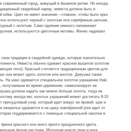
не современный город, живущий в бешеном ритме. Но иногда
адиционный свадебный наряд: невеста должна быть в
 юбке. Цвет не имеет значение -–главное, чтобы было ярко
ычно используют черный с золотым или серебряным шитьем,
пурный с золотым. Само одеяние немного напоминает
крупная, используются цветочные мотивы. Жених надевает
т свои традиции в свадебной одежде, которые значительно
нтинента. Невеста обычно одевает красное вышитое золотом
вающая тело). Красный считается традиционным цветом для
нах она может одеть золотое или желтое. Девушка также
ь. На шею одевается специальное золотое украшение thali,
у, получаемым во время церемонии, символизирует ее
вушка должна надеть как можно больше золота, тогда ее
поэтому иногда вес золотых украшений может достигать 8-10
 причудливый узор, который идет вокруг ее бровей, щек и
е ожерелье одевается и на щеку новобрачной (оно идет от
 которая поддерживается с помощью специальной заколки в
брюки красного или иного яркого праздничного цвета.
иальные белые кисточки. Молодым красят руки и ноги