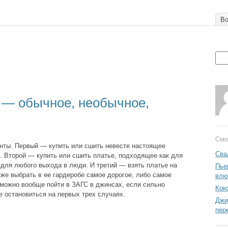
Во
 — обычное, необычное,
Смо
нты. Первый — купить или сшить невесте настоящее
Сва
. Второй — купить или сшить платье, подходящее как для
 для любого выхода в люди. И третий — взять платье на
Пьер
кже выбрать в ее гардеробе самое дорогое, либо самое
влю
можно вообще пойти в ЗАГС в джинсах, если сильно
Кок
е остановиться на первых трех случаях.
Джи
пер