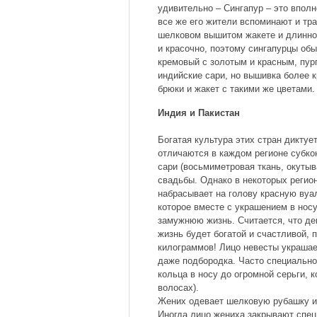
удивительно – Сингапур – это впол
все же его жители вспоминают и тр
шелковом вышитом жакете и длинной
и красочно, поэтому сингапурцы об
кремовый с золотым и красным, пур
индийские сари, но вышивка более 
брюки и жакет с такими же цветами.
Индия и Пакистан
Богатая культура этих стран диктуе
отличаются в каждом регионе субко
сари (восьмиметровая ткань, окуты
свадьбы. Однако в некоторых регио
набрасывает на голову красную вуал
которое вместе с украшением в нос
замужнюю жизнь. Считается, что де
жизнь будет богатой и счастливой, 
килограммов! Лицо невесты украшает
даже подбородка. Часто специально
кольца в носу до огромной серьги,
волосах).
Жених одевает шелковую рубашку и 
Иногда лицо жениха закрывают спец