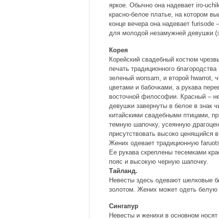
яркое. Обычно она надевает iro-uch
красно-белое платье, на котором в
конце вечера она надевает furisode 
для молодой незамужней девушки (э
Корея
Корейский свадебный костюм чрезвы
печать традиционного благородства
зеленый wonsam, и второй hwarrot, 
цветами и бабочками, а рукава пер
восточной философии. Красный – не
девушки завернуты в белое в знак 
китайскими свадебными птицами, пр
темную шапочку, усеянную драгоце
присутствовать высоко ценящийся в
Жених одевает традиционную faruo
Ее рукава скреплены тесемками крас
пояс и высокую черную шапочку.
Тайланд.
Невесты здесь одевают шелковые бл
золотом. Жених может одеть белую 
Сингапур
Невесты и женихи в основном носят