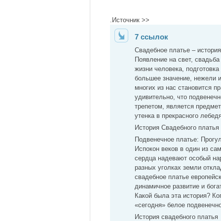
.Источник >>
7 ссылок
Свадебное платье – история
Появление на свет, свадьба
жизни человека, подготовка
большее значение, нежели 
многих из нас становится п
удивительно, что подвенечн
трепетом, является предмет
утенка в прекрасного лебедя
История Свадебного платья
Подвенечное платье: Прогу
Испокон веков в один из са
сердца надевают особый нар
разных уголках земли откл
свадебное платье европейск
динамичное развитие и бога
Какой была эта история? Ко
«сегодня» белое подвенечн
История свадебного платья