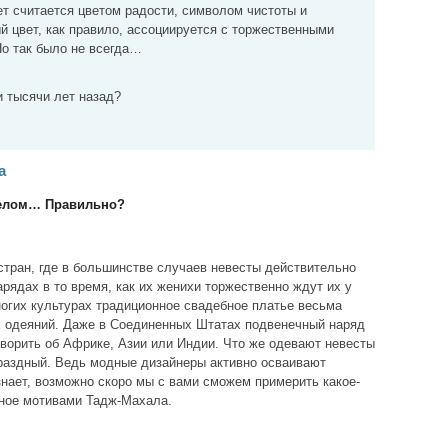
т считается цветом радости, символом чистоты и
й цвет, как правило, ассоциируется с торжественными
о так было не всегда…
 тысячи лет назад?
а
 белом… Правильно?
стран, где в большинстве случаев невесты действительно
рядах в то время, как их женихи торжественно ждут их у
ногих культурах традиционное свадебное платье весьма
х одеяний. Даже в Соединенных Штатах подвенечный наряд
оворить об Африке, Азии или Индии. Что же одевают невесты
праздный. Ведь модные дизайнеры активно осваивают
знает, возможно скоро мы с вами сможем примерить какое-
нное мотивами Тадж-Махала.