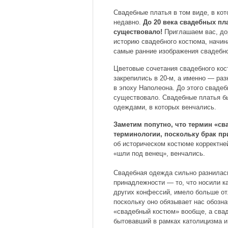
Свадебные платья в том виде, в ко
недавно.
До 20 века свадебных пл
существовало!
Приглашаем вас, дор
историю свадебного костюма, начина
самые ранние изображения свадебн
Цветовые сочетания свадебного кос
закрепились в 20-м, а именно — раз
в эпоху Наполеона. До этого свадеб
существовало. Свадебные платья б
одеждами, в которых венчались.
Заметим попутно, что термин «св
терминологии, поскольку брак п
об историческом костюме корректней
«шли под венец», венчались.
Свадебная одежда сильно разнилас
принадлежности — то, что носили к
других конфессий, имело больше от
поскольку оно обязывает нас обозн
«свадебный костюм» вообще, а свад
бытовавший в рамках католицизма и