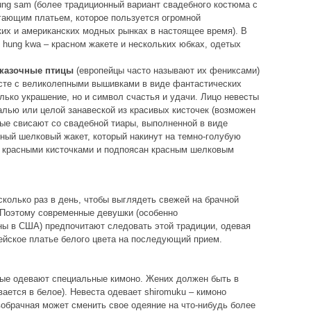
ung sam (более традиционный вариант свадебного костюма с
гающим платьем, которое пользуется огромной
их и американских модных рынках в настоящее время). В
hung kwa – красном жакете и нескольких юбках, одетых
сказочные птицы
(европейцы часто называют их фениксами)
есте с великолепными вышивками в виде фантастических
лько украшение, но и символ счастья и удачи. Лицо невесты
алью или целой занавеской из красивых кисточек (возможен
орые свисают со свадебной тиары, выполненной в виде
ный шелковый жакет, который накинут на темно-голубую
с красными кисточками и подпоясан красным шелковым
колько раз в день, чтобы выглядеть свежей на брачной
Поэтому современные девушки (особенно
ы в США) предпочитают следовать этой традиции, одевая
ейское платье белого цвета на последующий прием.
ные одевают специальные кимоно. Жених должен быть в
вается в белое). Невеста одевает shiromuku – кимоно
вобрачная может сменить свое одеяние на что-нибудь более