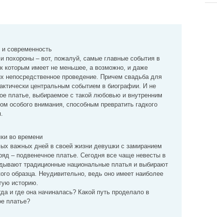
 и современность
 и похороны – вот, пожалуй, самые главные события в
 к которым имеет не меньшее, а возможно, и даже
их непосредственное проведение. Причем свадьба для
рактически центральным событием в биографии. И не
ое платье, выбираемое с такой любовью и внутренним
ом особого внимания, способным превратить гадкого
.
лки во времени
мых важных дней в своей жизни девушки с замиранием
яд – подвенечное платье. Сегодня все чаще невесты в
адывают традиционные национальные платья и выбирают
ого образца. Неудивительно, ведь оно имеет наиболее
тую историю.
гда и где она начиналась? Какой путь проделало в
ое платье?