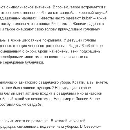
т символическое значение. Впрочем, такое встречается и
Такое торжественное событие как свадьба – хороший случай
радиционных нарядах. Невесты часто одевают bubah – яркие
 вокруг головы что-то наподобие чалмы. Женихи надевают
и и также снабжают свою голову причудливым головным
аны в яркие шерстяные покрывала. У девушек головы
денных женщин чепцы остроконечные. Чадры берберки не
 смешанным с охрой, брови начернены, веки подкрашены
серебряными монетами, на шеях – нанизанные на
 серебряные бубенчики.
авляющих азиатского свадебного убора. Кстати, а вы знаете,
ет также был главенствующим? Но ситуация в корне
ий белый цвет активно входит в свадебный мир азиатской
х белый такой уж незнакомец. Например в Японии белое
 составляющим свадьбы.
 значит место ее рождения. В каждой из частей
традиции, связанные с подвенечным убором. В Северном