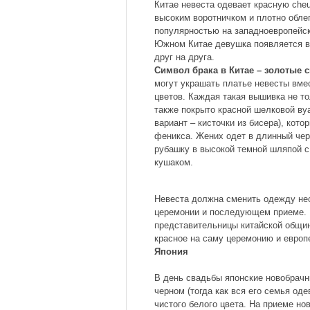
Китае невеста одевает красную che
высоким воротничком и плотно обле
популярностью на западноевропейск
Южном Китае девушка появляется в 
друг на друга.
Символ брака в Китае – золотые 
могут украшать платье невесты вм
цветов. Каждая такая вышивка не то
также покрыто красной шелковой ву
вариант – кисточки из бисера), кот
феникса. Жених одет в длинный чер
рубашку в высокой темной шляпой 
кушаком.
Невеста должна сменить одежду нес
церемонии и последующем приеме. 
представительницы китайской общин
красное на саму церемонию и европ
Япония
В день свадьбы японские новобрач
черном (тогда как вся его семья оде
чистого белого цвета. На приеме но