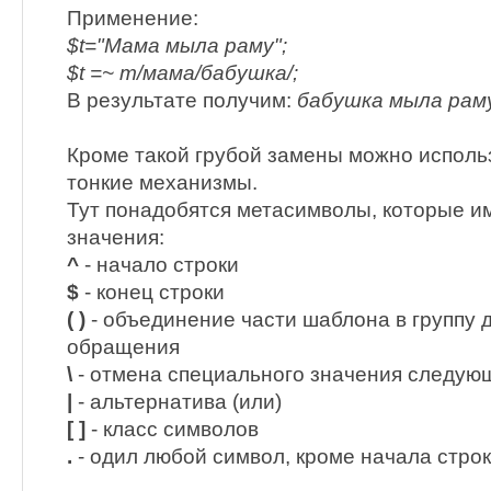
Применение:
$t="Мама мыла раму";
$t =~ m/мама/бабушка/;
В результате получим:
бабушка мыла рам
Кроме такой грубой замены можно исполь
тонкие механизмы.
Тут понадобятся метасимволы, которые 
значения:
^
- начало строки
$
- конец строки
( )
- объединение части шаблона в группу 
обращения
\
- отмена специального значения следую
|
- альтернатива (или)
[ ]
- класс символов
.
- одил любой символ, кроме начала стро