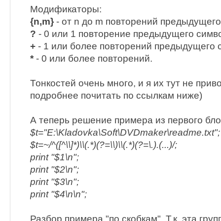
Модификаторы:
{n,m}
- от n до m повторений предыдущег
?
- 0 или 1 повторение предыдущего симв
+
- 1 или более повторений предыдущего 
*
- 0 или более повторений.
Тонкостей очень много, и я их тут не прив
подробнее почитать по ссылкам ниже)
А теперь решение примера из первого бло
$t="E:\Kladovka\Soft\DVDmaker\readme.txt";
$t=~/^([^\\]*)\\(.*)(?=\\)\\(.*)(?=\.).(...)/;
print "$1\n";
print "$2\n";
print "$3\n";
print "$4\n\n";
Разбор примера "по скобкам". Т.к. эта гру