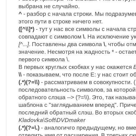
выбрана не случайно.
^
- разбор с начала строки. Мы подразумев
этого пути в строке ничего нет.
([^\\]*)
- тут у нас все символы с начала ст
совпадают с символом
\
. На исключение у
[^...]
. Поставлены два символа
\
, чтобы от
значение. Несмотря на жадность * - остае
первого символа \.
В первых круглых скобках у нас окажется
E
\\
- показываем, что после E: у нас стоит о
(.*)(?=\\)
- рассматриваем в совокупности. (
последовательность символов, за которо
обратного слэша --> (?=\\). Это, так назы
шаблона с "заглядыванием вперед". Прич
последний обратный слэш. Во вторых скоб
Kladovka\Soft\DVDmaker
(.*)(?=\.)
- аналогичго предыдущему, но вме
отделить имя от расширения. В третьих ск