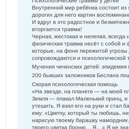
Психологические травмы у детей
Внутренний мир ребёнка состоит из 
дорогих для него картин воспоминан
И вдруг в это радостное и безмяте
вторгается травма!
Черная, жестокая и нелепая, всегда
физическая травма несёт с собой и 
которые, на фоне пережитой угрозы 
сопровождаются и психологической 
Мучения чеченских детей: эпидеми
200 бывших заложников Беслана по
Скорая психологическая помощь
«На звезде, на планете — на моей п
Земля — плакал Маленький принц, и
утешить. Я взял его на руки и стал б
ему: «Цветку, который ты любишь, н
нарисую твоему барашку намордни
твоего цветка броню… Я…» Я не зна