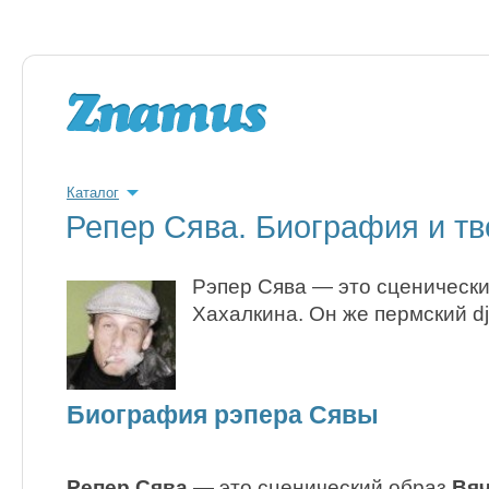
Каталог
Репер Сява. Биография и тв
Рэпер Сява — это сценическ
Хахалкина. Он же пермский dj
Биография рэпера Сявы
Репер Сява
— это сценический образ
Вяч