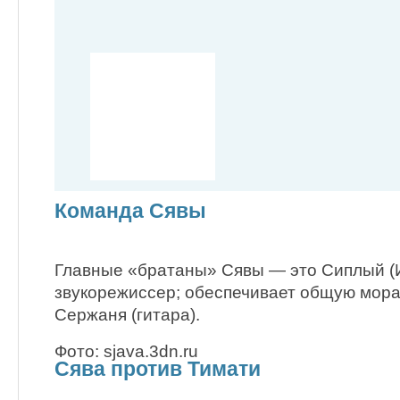
Команда Сявы
Главные «братаны» Сявы — это Сиплый (И
звукорежиссер; обеспечивает общую мора
Сержаня (гитара).
Фото: sjava.3dn.ru
Сява против Тимати