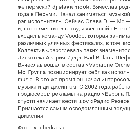
же пермский
dj slava mook
. Вячеслав род
года в Перьми. Начал заниматься музыкой 
рэп исполнитель. Сейчас Слава Dj — Mc
и, по совместительству, известный рЕпер 
входил в команду Voodoo, которая занима
различных уличных фестивалях, в том чи
Коллектив «разогревал» таких знаменитос
Дискотека Авария, Децл, Bad Balans, Шефф
Вячеслав вошел в состав «Vaparone Orches
Mc. Группа позиционирует себя как испол
music. В это же время он начал интересо
музыки и ди-джеингом. С 2002 года работ
продюсером рекламы на радио «Европа П
спустя начинает вести шоу «Радио Резерв
Признается самым осведомленным ведущ
движения.
Фото: vecherka.su