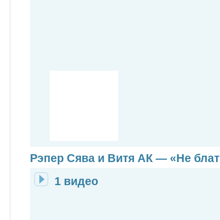
Рэпер Сява и Витя АК — «Не бла
1 видео