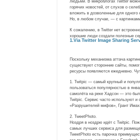
людьми. В микроблогах Twitter можн
горячих новостей, от слухов о сел
вложить в дозволенные для одного
Но, в любом случае, — с картинками
К сожалению, в Twitter нет встроен
хорошие люди создали полезные се
1.Via Twitter Image Sharing Ser
Поскольку механизма аттача картино
существуют сторонние сайты, помо
ресурсы появляются ежедневно. Чут
1. Twitpic — самый крупный и попул
пользоваться популярностью в янва
самолёта на реке Хадсон — это был
Twitpic. Сервис часто используют и
«Разрушителей мифов», Грант Имах
2. TweetPhoto.
Ноздря в ноздрю идёт с Twitpic. Пож
самых лучших сервиса для размещени
TweetPhoto есть парочка преимущес