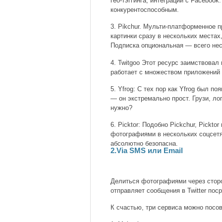
гео-тэггинга, интеграции с Faceboo
конкурентоспособным.
3. Pikchur. Мульти-платформенное 
картинки сразу в нескольких местах, 
Подписка опциональная — всего нес
4. Twitgoo Этот ресурс заимствовал 
работает с множеством приложений в
5. Yfrog: С тех пор как Yfrog был 
— он экстремально прост. Грузи, ло
нужно?
6. Picktor: Подобно Pickchur, Pickt
фотографиями в нескольких соцсетях
абсолютно безопасна.
2.Via SMS или Email
Делиться фотографиями через сторо
отправляет сообщения в Twitter по
К счастью, три сервиса можно посов