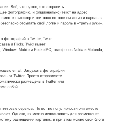
ании. Всё, что нужно, это отправить
ее фотографию, и (опционально) текст на адрес
— вместе твитюзер и твитпасс вставляем логин и пароль в
 безопасно отсылать свой логин и пароль в «третьи руки».
 фотографий в Twitter, Twixr
assa и Flickr. Twixr имеет
 Windows Mobile и PocketPC, телефонов Nokia и Motorola,
омощью email. Загружать фотографии
оль от Twitter. Просто отправляете
томатически размещены в Twitter или
само собой.
логгинговые сервисы. Но вот по популярности они вместе
тягивают. Однако, их можно использовать для размещения
истему размещения картинок, и при этом можно свои блоги