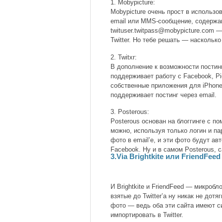
1. Mobypicture:
Mobypicture очень прост в использов
email или MMS-сообщение, содержащ
twituser.twitpass@mobypicture.com 
Twitter. Но тебе решать — насколько
2. Twitxr:
В дополнение к возможности постинга
поддерживает работу с Facebook, Pic
собственные приложения для iPhone,
поддерживает постинг через email.
3. Posterous:
Posterous основан на блоггинге с п
можно, используя только логин и пар
фото в email’e, и эти фото будут ав
Facebook. Ну и в самом Posterous, 
3.Via Brightkite или FriendFeed
И Brightkite и FriendFeed — микроб
взятые до Twitter’a ну никак не до
фото — ведь оба эти сайта имеют с
импортировать в Twitter.