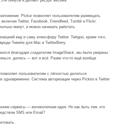
k. Эти бонусы и делают ресурс весьма
приложение. Pickur позволяет пользователям размещать
включая Twitter, Facebook, Friendfeed, Tumblr и Flickr.
колько минут, и можно начинать работать.
внешний вид и саму атмосферу Twitter. Twitgoo, кроме того,
роде Tweetie для Mac и TwitterBerry.
появился благодаря создателям ImageShack, мы были уверены
гинься, делись — вот и всё. Разве что-то ещё вообще
or позволяет пользователям с лёгкостью делиться
 одновременно. Система авторизации через Picktor в Twitter
нние сервисы — великолепная идея. Но как быть тем, кто
средством SMS или Email?
етовать.