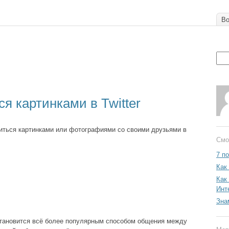
Во
я картинками в Twitter
иться картинками или фотографиями со своими друзьями в
Смо
7 по
Как 
Как
Инт
Зна
r становится всё более популярным способом общения между