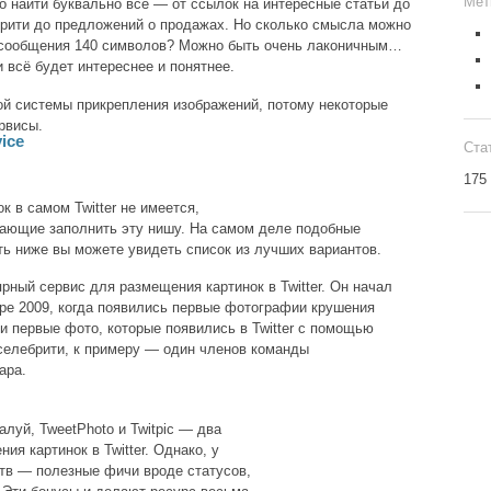
Мет
о найти буквально всё — от ссылок на интересные статьи до
ебрити до предложений о продажах. Но сколько смысла можно
 сообщения 140 символов? Можно быть очень лаконичным…
 всё будет интереснее и понятнее.
ной системы прикрепления изображений, потому некоторые
рвисы.
vice
Ста
175
к в самом Twitter не имеется,
гающие заполнить эту нишу. На самом деле подобные
ь ниже вы можете увидеть список из лучших вариантов.
ярный сервис для размещения картинок в Twitter. Он начал
ре 2009, когда появились первые фотографии крушения
и первые фото, которые появились в Twitter с помощью
 селебрити, к примеру — один членов команды
ара.
алуй, TweetPhoto и Twitpic — два
я картинок в Twitter. Однако, у
тв — полезные фичи вроде статусов,