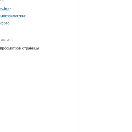
ки:
twitter
микроблоггинг
фото
тистика:
 просмотров страницы