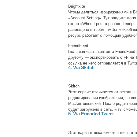
Brightkite
Чтобы делиться изображениями в Bri
«Account Setting». Тут вводите логи
около «When I post a photo». Теперь,
размещено в твоём Twitter-микробл
ресурс работает с помощью удобно
FriendFeed
Большая часть контента FriendFeed р
другому — экспортировать с FF на Tw
ссылка не него отправляется в Twitte
4. Via Skitch
Skitch
Этот сервис отличается от остальных
редактирования изображения, по св
Mac’интошевский. После редактиро
будет загружено в сеть, и ты смож
5. Via Encoded Tweet
Этот вариант пока имеется лишь в 