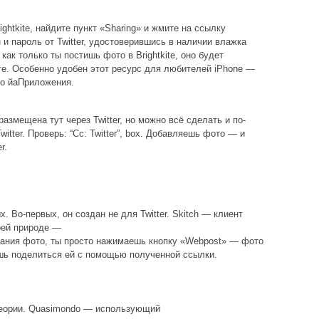
ghtkite, найдите пункт «Sharing» и жмите на ссылку
н и пароль от Twitter, удостоверившись в наличии влажка
 как только ты постишь фото в Brightkite, оно будет
оге. Особенно удобен этот ресурс для любителей iPhone —
го йаПриложения.
азмещена тут через Twitter, но можно всё сделать и по-
itter. Проверь: “Cc: Twitter”, box. Добавляешь фото — и
r.
. Во-первых, он создан не для Twitter. Skitch — клиент
оей природе —
вания фото, ты просто нажимаешь кнопку «Webpost» — фото
ешь поделиться ей с помощью полученной ссылки.
теории. Quasimondo — использующий