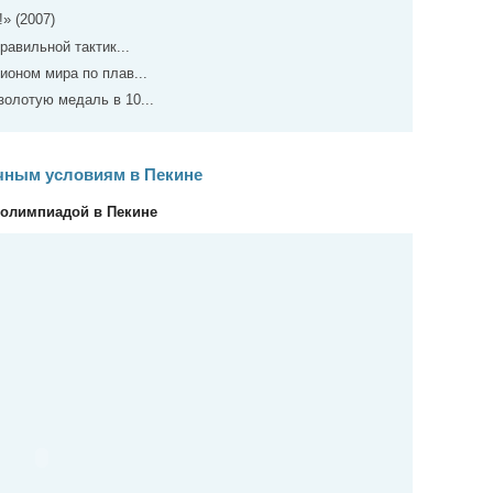
» (2007)
равильной тактик...
оном мира по плав...
олотую медаль в 10...
чным условиям в Пекине
д олимпиадой в Пекине