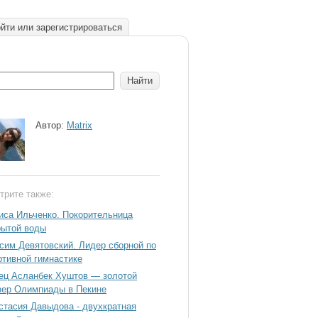
йти или зарегистрироваться
Автор:
Matrix
трите также:
иса Ильченко. Покорительница
рытой воды
сим Девятовский. Лидер сборной по
ртивной гимнастике
ец Асланбек Хуштов — золотой
зер Олимпиады в Пекине
стасия Давыдова - двухкратная