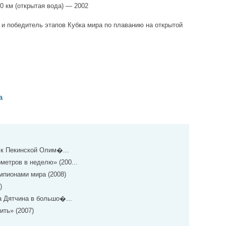
0 км (открытая вода) — 2002
и победитель этапов Кубка мира по плаванию на открытой
а
 к Пекинской Олим�...
метров в неделю» (200...
мпионами мира (2008)
)
 Дятчина в большо�...
ть» (2007)