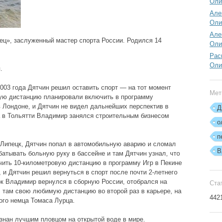
Оли
Але
Оли
Але
ц», заслуженный мастер спорта России. Родился 14
Оли
Рас
Оли
.
003 года Дятчин решил оставить спорт — на тот момент
Мет
вую дистанцию планировали включить в программу
в Лондоне, и Дятчин не видел дальнейших перспектив в
Д
а в Тольятти Владимир занялся строительным бизнесом
о
п
 Липецк, Дятчин попал в автомобильную аварию и сломал
В
атывать больную руку в бассейне и там Дятчин узнал, что
ить 10-километровую дистанцию в программу Игр в Пекине
, и Дятчин решил вернуться в спорт после почти 2-летнего
ок Владимир вернулся в сборную России, отобрался на
Ста
л там свою любимую дистанцию во второй раз в карьере, на
442
ого немца Томаса Лурца.
изнан лучшим пловцом на открытой воде в мире.