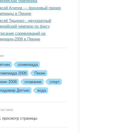
мпийская чемпионка
ксей Алипов — бронзовый призер
мпиады в Пекине
ксей Тищенко - двухкратный
мпийский чемпион по боксу
писание соревнований на
мпиаде-2008 в Пекине
ки:
ятчин
олимпиада
лимпиада 2008
Пекин
екин 2008
плавание
спорт
ладимир Дятчин
вода
тистика:
1 просмотр страницы