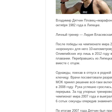
Владимир Дятчин Пловец-«марафоне
октября 1982 года в Липецке.
Личный тренер — Лидия Власевская
После победы на чемпионате мира 2
«коронную» для него 10-километро
Олимпийских игр лишь в 2012 году 
плавании. Перебравшись из Липецк
вместе с отцом.
Однажды, поехав в отпуск в родной
ключицу. Врачи посоветовали разраб
МОК принял решение всё-таки включ
в 2008 году. Рука успешно срослась
перерыва. За год упорных трениров
чемпионат мира 2007 года и выигра
6 сотых секунды опередив знаменит
По итогам 2007 года Дятчин был пр