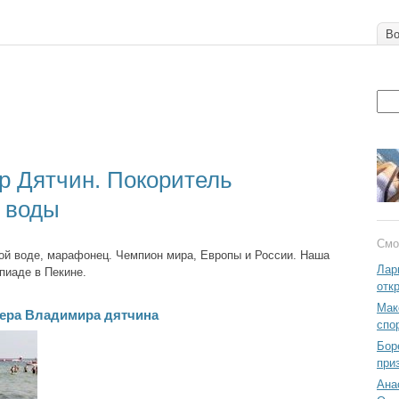
Во
 Дятчин. Покоритель
 воды
Смо
ой воде, марафонец. Чемпион мира, Европы и России. Наша
Лар
пиаде в Пекине.
отк
Мак
ьера Владимира дятчина
спо
Бор
при
Ана