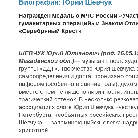
Биография: Юрий Шевчук
Награжден медалью МЧС России «Учас
гуманитарных операций» и Знаком Отл
«Серебряный Крест»
ШЕВЧУК Юрий Юлианович (род. 16.05.19
Магаданской обл.)
— музыкант, поэт, худо
группы «ДДТ». Творчество Юрия Шевчука 
самоопределения и долга, пронизано со
пафосом (особенно в ранние годы), духом
вместе с тем не лишено лиричности, иног
трагический оттенок. В несколько резкова
ассоциациях слоге Юрия Шевчука чувству
Петербурга, необъятных российских прос
Шевчука — запоминающийся, слегка надр
хрипотцой.