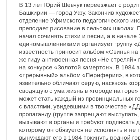
В 13 лет Юрий Шевчук переезжает с родит
Башкирии — город Уфу. Закончив художес
отделение Уфимского педагогического инс
преподает рисование в сельских школах. 
начал сочинять стихи и песни, а в начале 
единомышленниками организует группу «
известность приносит альбом «Свинья на р
же гиду антивоенная песня «Не стреляй» 
на конкурсе «Золотой камертон». В 1984 
«прерывный» альбом «Периферия», в кот
язвительно обличают серую, насквозь ко
сводящую с ума жизнь в «городе на горе» 
может стать каждый из провинциальных го
с властями, увидевшими в творчестве «Д
пропаганду (группе запрещают выступать
вызывают в органы и требуют подписать д
которому он обязуется не исполнять и не п
вынуждают его в 1984 покинуть родной го