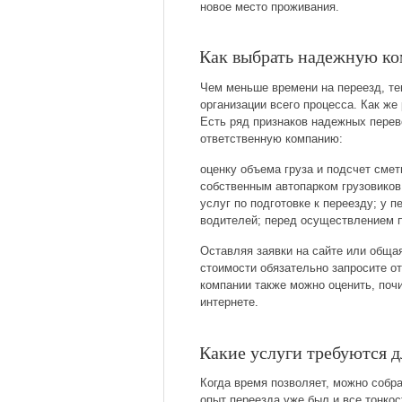
новое место проживания.
Как выбрать надежную к
Чем меньше времени на переезд, т
организации всего процесса. Как же
Есть ряд признаков надежных перев
ответственную компанию:
оценку объема груза и подсчет сме
собственным автопарком грузовиков
услуг по подготовке к переезду; у 
водителей; перед осуществлением п
Оставляя заявки на сайте или обща
стоимости обязательно запросите о
компании также можно оценить, поч
интернете.
Какие услуги требуются д
Когда время позволяет, можно собр
опыт переезда уже был и все тонкос