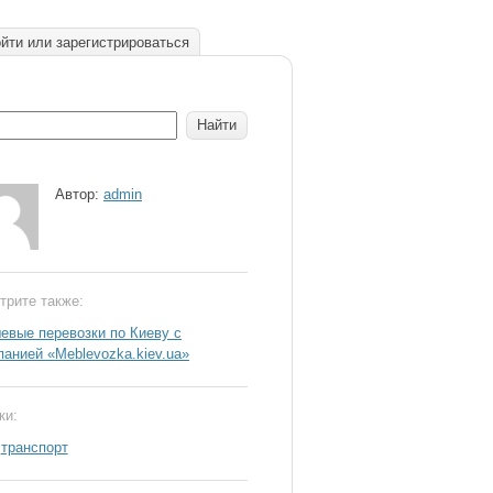
йти или зарегистрироваться
Автор:
admin
трите также:
евые перевозки по Киеву с
панией «Meblevozka.kiev.ua»
ки:
транспорт