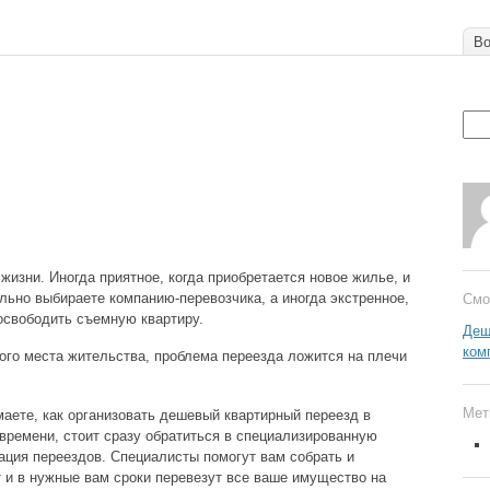
Во
жизни. Иногда приятное, когда приобретается новое жилье, и
льно выбираете компанию-перевозчика, а иногда экстренное,
Смо
 освободить съемную квартиру.
Деш
ком
вого места жительства, проблема переезда ложится на плечи
Мет
маете, как организовать дешевый квартирный переезд в
 времени, стоит сразу обратиться в специализированную
ация переездов. Специалисты помогут вам собрать и
т и в нужные вам сроки перевезут все ваше имущество на