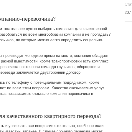
Ста
207
омпанию-перевозчика?
ем тщательнее нужно выбирать компанию для качественной
 разобраться во всем многообразии компаний и не прогадать?
озчиков, по которым можно легко определить социально-
ты производит менеджер прямо на месте; компания обладает
 разной вместимости; кроме транспортировки есть комплекс
перевозчика постоянная команда грузчиков, сборщиков и
ереезда заключается двусторонний договор;
ясь по телефону с потенциальным подрядчиком, кроме
твет по всем этим вопросам. Качество оказываемых услуг
итав независимые отзывы о компании-перевозчике в
ля качественного квартирного переезда?
ать и упаковать все вещи самостоятельно, особенно если
ти известны заранее. В случае срочного переезда может