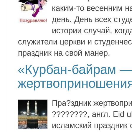
каким-то весенним н
день. День всех студ
истории случай, когд
служители церкви и студенче
праздник на свой манер.
«Курбан-байрам —
жертвоприношени
Пра?здник жертвопри
????????, англ. Eid 
исламский праздник 