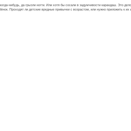
когда-нибудь, да грызли ногти. Или хотя бы сосали в задумчивости карандаш. Это дело
бёнок. Проходят ли детские вредные привычки с возрастом, или нужно приложить к их