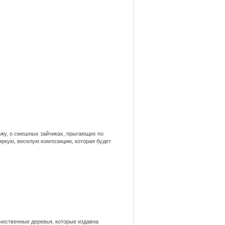
ожу, о смешных зайчиках, прыгающих по
 яркую, веселую композицию, которая будет
ичественные деревья, которые издавна