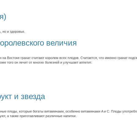
я)
, но и здоровье.
оролевского величия
 на Востоке гранат считают королем всех плодов. Считается, что именно гранат под
оме того он лечит от многих болезней и улучшает аппетит.
укт и звезда
ные плоды, которые богаты витаминами, особенно витаминами A и С. Плоды употребля
уют, а также приготавливают различные напитки.