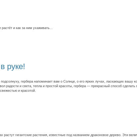
где растёт и как за ним ухаживать…
в руке!
подсолнуху, гербера напоминает вам о Солнце, о его ярких лучах, ласкающих вашу к
вол радости и света, тепла и простой красоты, гербера — прекрасный способ сделать
 свежестью и красотой.
ах растут гигантские растения, известные под названием драконовое дерево. Эти вел