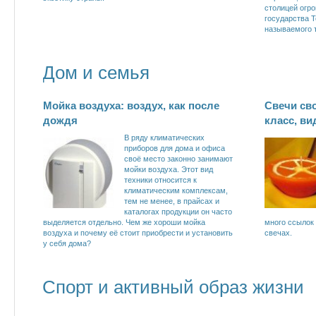
столицей огро
государства Т
называемого 
Дом и семья
Мойка воздуха: воздух, как после
Свечи св
дождя
класс, ви
В ряду климатических
приборов для дома и офиса
своё место законно занимают
мойки воздуха. Этот вид
техники относится к
климатическим комплексам,
тем не менее, в прайсах и
каталогах продукции он часто
выделяется отдельно. Чем же хороши мойка
много ссылок 
воздуха и почему её стоит приобрести и установить
свечах.
у себя дома?
Спорт и активный образ жизни