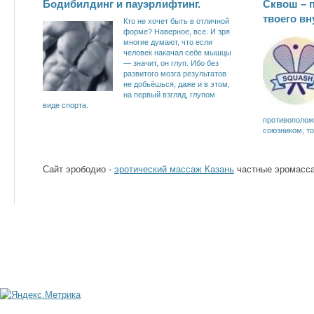
Бодибилдинг и пауэрлифтинг.
Сквош – 
твоего вн
Кто не хочет быть в отличной
форме? Наверное, все. И зря
многие думают, что если
человек накачал себе мышцы
— значит, он глуп. Ибо без
развитого мозга результатов
не добьёшься, даже и в этом,
на первый взгляд, глупом
виде спорта.
противоположн
союзником, то
Сайт эрободио -
эротический массаж Казань
частные эромасса