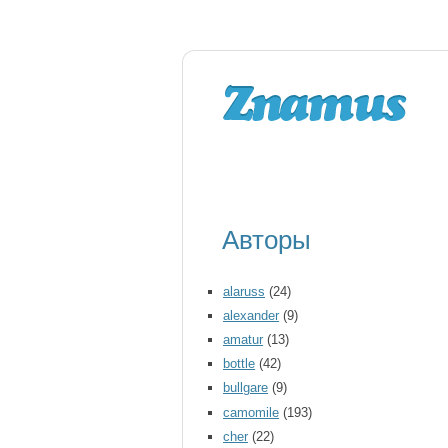
Авторы
alaruss
(24)
alexander
(9)
amatur
(13)
bottle
(42)
bullgare
(9)
camomile
(193)
cher
(22)