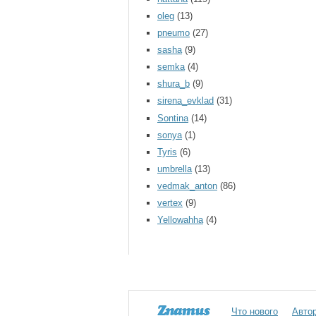
oleg
(13)
pneumo
(27)
sasha
(9)
semka
(4)
shura_b
(9)
sirena_evklad
(31)
Sontina
(14)
sonya
(1)
Tyris
(6)
umbrella
(13)
vedmak_anton
(86)
vertex
(9)
Yellowahha
(4)
Что нового
Авто