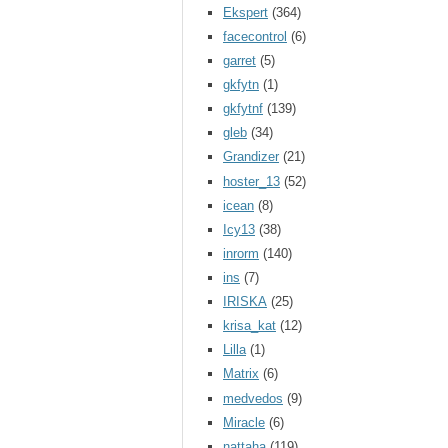
Ekspert
(364)
facecontrol
(6)
garret
(5)
gkfytn
(1)
gkfytnf
(139)
gleb
(34)
Grandizer
(21)
hoster_13
(52)
icean
(8)
Icy13
(38)
inrorm
(140)
ins
(7)
IRISKA
(25)
krisa_kat
(12)
Lilla
(1)
Matrix
(6)
medvedos
(9)
Miracle
(6)
nattaha
(119)