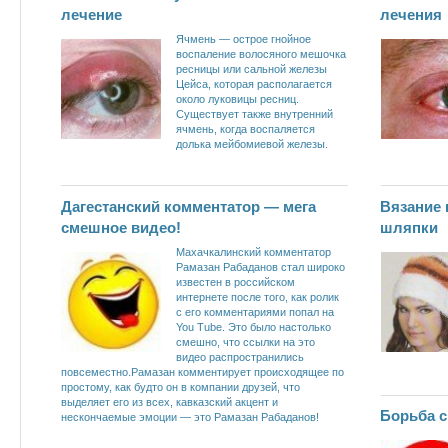
лечение
лечения
Ячмень — острое гнойное
воспаление волосяного мешочка
ресницы или сальной железы
Цейса, которая располагается
около луковицы ресниц.
Существует также внутренний
ячмень, когда воспаляется
долька мейбомиевой железы.
Дагестанский комментатор — мега
Вязание 
смешное видео!
шляпки
Махачкалинский комментатор
Рамазан Рабаданов стал широко
известен в российском
интернете после того, как ролик
с его комментариями попал на
You Tube. Это было настолько
смешно, что ссылки на это
видео распространились
повсеместно.Рамазан комментирует происходящее по
простому, как будто он в компании друзей, что
выделяет его из всех, кавказский акцент и
Борьба с
нескончаемые эмоции — это Рамазан Рабаданов!