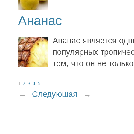
Ананас
Ананас является одн
популярных тропичес
том, что он не тольк
1
2
3
4
5
←
Следующая
→