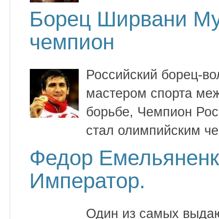
Борец Ширвани М
чемпион
Российский борец-вол
мастером спорта меж
борьбе, Чемпион Ро
стал олимпийским ч
Федор Емельянен
Император.
Один из самых выда