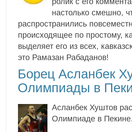
ролик с его коммент
настолько смешно, ч
распространились повсемест
происходящее по простому, ка
выделяет его из всех, кавказ
это Рамазан Рабаданов!
Борец Асланбек Х
Олимпиады в Пек
Асланбек Хуштов рас
Олимпиаде в Пекине.