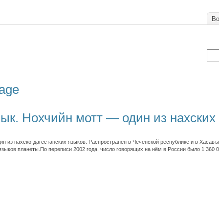
Во
uage
ык. Нохчийн мотт — один из нахских
ин из нахско-дагестанских языков. Распространён в Чеченской республике и в Хасав
языков планеты.По переписи 2002 года, число говорящих на нём в России было 1 360 0