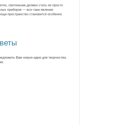
но, светильник должен стать не просто
ных приборов — все-таки явление
вещи пространство становится особенно
оветы
редложить Вам новую идею для творчества.
ах.