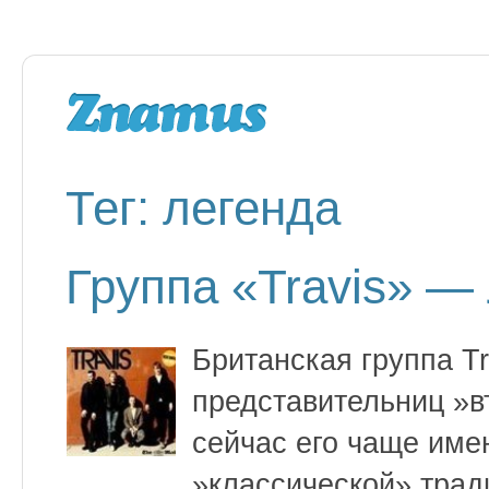
Тег: легенда
Группа «Travis» —
Британская группа T
представительниц »вт
сейчас его чаще имен
»классической» тради