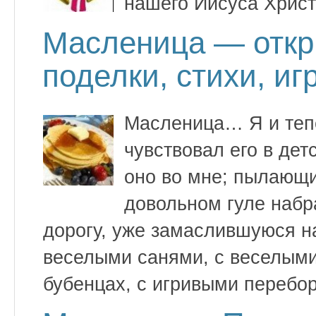
нашего Иисуса Христ
Масленица — откр
поделки, стихи, иг
Масленица… Я и тепе
чувствовал его в дет
оно во мне; пылающи
довольном гуле набр
дорогу, уже замаслившуюся н
веселыми санями, с веселыми 
бубенцах, с игривыми перебо