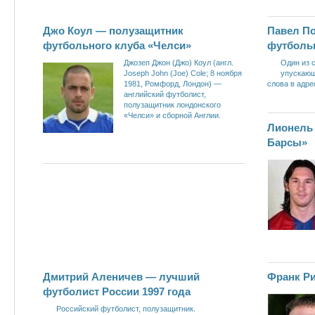
Джо Коул — полузащитник
Павел П
футбольного клуба «Челси»
футбольн
Джозеп Джон (Джо) Коул (англ.
Один из 
Joseph John (Joe) Cole; 8 ноября
упускающ
1981, Ромфорд, Лондон) —
слова в адре
английский футболист,
полузащитник лондонского
«Челси» и сборной Англии.
Лионель
Барсы»
Дмитрий Аленичев — лучший
Франк Р
футболист России 1997 года
Российский футболист, полузащитник.