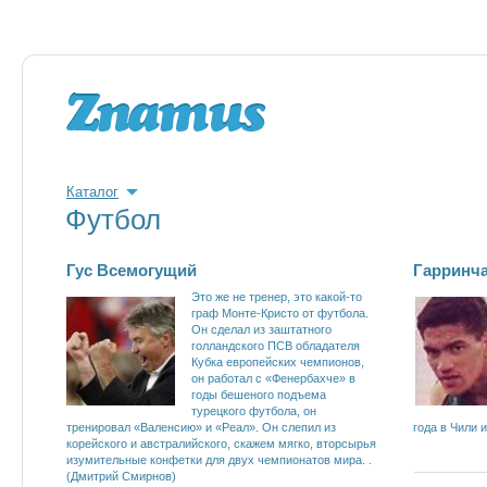
Каталог
Футбол
Гус Всемогущий
Гарринча
Это же не тренер, это какой-то
граф Монте-Кристо от футбола.
Он сделал из заштатного
голландского ПСВ обладателя
Кубка европейских чемпионов,
он работал с «Фенербахче» в
годы бешеного подъема
турецкого футбола, он
тренировал «Валенсию» и «Реал». Он слепил из
года в Чили 
корейского и австралийского, скажем мягко, вторсырья
изумительные конфетки для двух чемпионатов мира. .
(Дмитрий Смирнов)