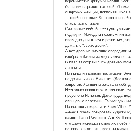
керамические фигурки Богини Змей, 
большим вырезом, который обнажает
смертных женщин, поклонявшихся эт
— особенно, если бюст женщины бы
спасались от жары.
Считавшие себя более культурными 
подпруги. Молодым незамужним же
свободно двигаться и резвиться, за
думать о “своих двоих”.
А вот древние римляне опередили м
изобрели бикини из двух узких пол
В Италии сохранились древнеримски
лифчики.
Но пришли варвары, разрушили Вечн
не до лифчиков. Византия (Восточн
запретов. Женщины закутали себя д
Несколько веков спустя женские тел
преуспела Испания. Даже грудь под
свинцовые пластины. Такими уж был
Но все могут короли, и Карл VII во
Аньес Сорель позировать художнику
самого Папы Римского. А в XVIII ве
что даже монашки позволяют себе чр
оставалось делать простым мирянк