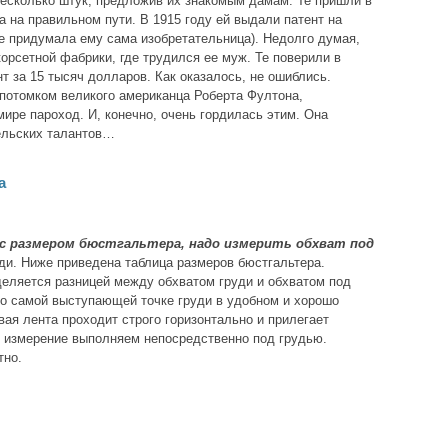
есколько штук, предложив их знакомым дамам. Те пришли в
на на правильном пути. В 1915 году ей выдали патент на
ие придумала ему сама изобретательница). Недолго думая,
орсетной фабрики, где трудился ее муж. Те поверили в
т за 15 тысяч долларов. Как оказалось, не ошиблись.
потомком великого американца Роберта Фултона,
мире пароход. И, конечно, очень гордилась этим. Она
тельских талантов…
а
с размером бюстгальтера, надо измерить обхват под
ди. Ниже приведена таблица размеров бюстгальтера.
еляется разницей между обхватом груди и обхватом под
о самой выступающей точке груди в удобном и хорошо
ая лента проходит строго горизонтально и прилегает
ое измерение выполняем непосредственно под грудью.
тно.