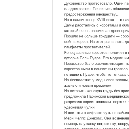
Духовенство протестовало. Один па
сладострастия. Появились обвинения
предостережения юношеству…
Но в самом конце XVIII века — в н
Дамы расстались с корсетами и обл
который очень напоминал древнери
Прошло не больше тридцати — сорок
себя в корсет. На этот раз вплоть д
памфлеты просветителей.
Конец засилью корсетов положил в 
кутюрье Поль Пуаре. Его модели им
Новшество было ошеломляющим, на
корсетов были в панике: им грозило
петицию к Пуаре, чтобы тот отказалс
Но бесполезно: у моды свои законы
жизнью и новым временем.
Но оставить женскую грудь без прис
предложила Парижской медицинской 
разрезала корсет пополам: верхняя
удерживая чулки.
И все-таки о лифчике чуть не забыл
Мери Фелпс Джекобс. Она возненави
помощь служанку-негритянку, соору