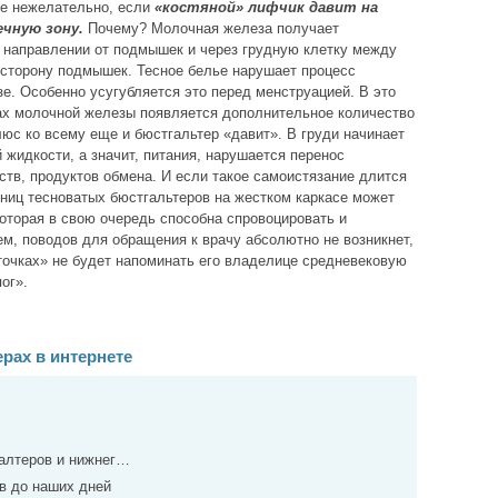
не нежелательно, если
«костяной» лифчик давит на
чную зону.
Почему? Молочная железа получает
 направлении от подмышек и через грудную клетку между
в сторону подмышек. Тесное белье нарушает процесс
е. Особенно усугубляется это перед менструацией. В это
ах молочной железы появляется дополнительное количество
люс ко всему еще и бюстгальтер «давит». В груди начинает
жидкости, а значит, питания, нарушается перенос
ств, продуктов обмена. И если такое самоистязание длится
ьниц тесноватых бюстгальтеров на жестком каркасе может
оторая в свою очередь способна спровоцировать и
ем, поводов для обращения к врачу абсолютно не возникнет,
точках» не будет напоминать его владелице средневековую
ог».
рах в интернете
галтеров и нижнег…
в до наших дней