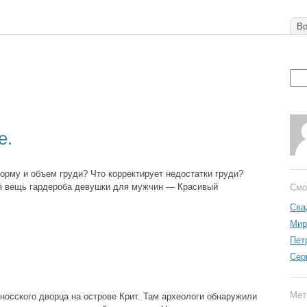
Во
е.
орму и объем груди? Что корректирует недостатки груди?
я вещь гардероба девушки для мужчин — Красивый
Смо
Сва
Мир
Пет
Сер
Мет
носского дворца на острове Крит. Там археологи обнаружили