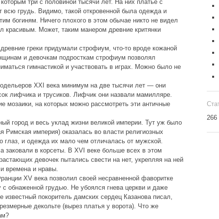
которым три с половиной тысячи лет. На них платье с
 всю грудь. Видимо, такой откровенной была одежда и
им богиням. Ничего плохого в этом обычае никто не видел
л красивым. Может, таким манером древние критянки
древние греки придумали строфиум, что-то вроде кожаной
нщинам и девочкам подросткам строфиум позволял
ниматься гимнастикой и участвовать в играх. Можно было не
одельеров XXI века минимум на две тысячи лет — они
осок лифчика и трусиков. Лифчик они назвали мамилляре.
Ста
е мозаики, на которых можно рассмотреть эти античные
266
ый город и весь уклад жизни великой империи. Тут уж было
ая Римская империя) оказалась во власти религиозных
о глаз, и одежда их мало чем отличалась от мужской.
а заковали в корсеты. В XVI веке больше всех в этом
растающих девочек пытались свести на нет, укрепляя на ней
и времена и нравы.
 Франции XV века позволил своей несравненной фаворитке
 с обнаженной грудью. Не убоялся гнева церкви и даже
ке известный покоритель дамских сердец Казанова писал,
езмерные декольте (вырез платья у ворота). Что же
ам?