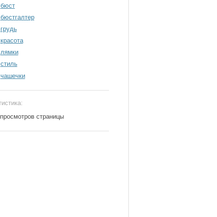
бюст
бюстгалтер
грудь
красота
лямки
стиль
чашечки
тистика:
 просмотров страницы