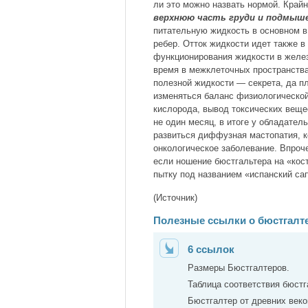
ли это можно назвать нормой. Край
верхнюю часть груди и подмыше
питательную жидкость в основном в
ребер. Отток жидкости идет также 
функционирования жидкости в желез
время в межклеточных пространств
полезной жидкости — секрета, да п
изменяться баланс физиологической 
кислорода, вывод токсических веще
не один месяц, в итоге у обладател
развиться диффузная мастопатия, к
онкологическое заболевание. Впроч
если ношение бюстгальтера на «кос
пытку под названием «испанский сап
(Источник)
Полезные ссылки о бюстгалте
6 ссылок
Размеры Бюстгалтеров.
Таблица соответствия бюст
Бюстгалтер от древних веко