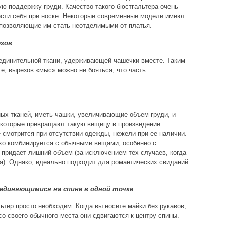
ю поддержку груди. Качество такого бюстгальтера очень
вести себя при носке. Некоторые современные модели имеют
 позволяющие им стать неотделимыми от платья.
езов
оединительной ткани, удерживающей чашечки вместе. Таким
те, вырезов «мыс» можно не бояться, что часть
ых тканей, иметь чашки, увеличивающие объем груди, и
 которые превращают такую вещицу в произведение
 смотрится при отсутствии одежды, нежели при ее наличии.
хо комбинируется с обычными вещами, особенно с
 придает лишний объем (за исключением тех случаев, когда
ма). Однако, идеально подходит для романтических свиданий
единяющимися на спине в одной точке
тер просто необходим. Когда вы носите майки без рукавов,
 со своего обычного места они сдвигаются к центру спины.