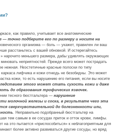
ами?
ркасе, как правило, учитывает все анатомические
е — точно подберите его по размеру и носите на
овеческого организма — боль — укажет, правилен ли ваш
чше расстаньтесь с вашей обновкой. И остерегайтесь
х » нарочито меньшего размера, дабы удивлять окружающих
миновать неприятностей. Прежде всего может пострадать
ее нежная. Неэстетичные красные полоски по типу
 каркаса лифчика и кожи отнюдь не безобидны. Это может
астка кожи, то есть нарушению его питания, если вы носите
ледствием этого может стать сухость кожи и даже
лоть до образования трофических язвочек.
ении тесного бюстгальтера —
нарушение
ти молочной железы и соска, в результате чего эта
тся сверхчувствительной до болезненности или,
ьность
.
Неправильно подобранный бюстгальтер на
шая тем самым в ее сосудах приток и отток крови, лимфы.
ет на это пытается «приспособиться» к неблагоприятным для
чинают более активно развиваться другие сосуды, но вряд