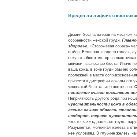
Вреден ли лифчик с косточк
Дизайн бюстгальтеров на жестком ка
особенности женской груди.
Главно
здоровье.
«Сторожевая собака» чел
выбор. Если она «подала голос», лу
покупать бюстгальтер на «косточка
мнимой пышностью бюста. Иначе не 
ваша кожа, в зоне груди обычно бол
пролежней в месте соприкосновения
привести к дистрофии локального уч
узковатый бюстгальтер постоянно.
С
появление очагов воспаления вп
Неприятность другого рода при нош
чувствительности кожи в облас
весьма важная область станови
наоборот, теряет чувствител
«косточках» сдавливает грудь, нару
Разумеется, молочная железа в отв
нее условиям. В глубине железы на