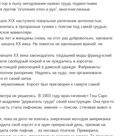
стор в пылу негодования назвал грудь подмостками
 против “оголения плеч и рук”, многочисленные
ачале XIX наступило повальное увлечение античностью.
ачились в прозрачные туники с поясом под самой грудью,
мское мамилляре.
а лет и женщины снова, на этот раз добровольно, заковали
о начала XX века. Не помогли ни заклинания врачей, ни
начале XX века законодатель тогдашней моды французский
ели свободный покрой и не нуждались в корсетах.
стоящей революцией в дамской одежде. Фабриканты
 полное разорение. Надеясь на чудо, они организовали
я от своей затеи.
, неумолимые. Корсет был приговорен к смерти самой
мотра не решились. В 1903 году врач-гигиенист Гош Саро
академии “держатель груди” своей конструкции. Она просто
 часть стала лифчиком, нижняя — поясом, стягивая живот и
и, пока за дело не взялась энергичная молодая американка
дела свой корсет и в один прекрасный день, призвав на
дила себе лифчик… из носовых платков. Примерила,