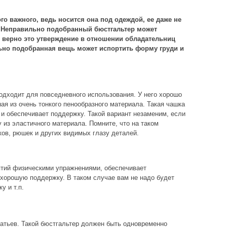
ого важного, ведь носится она под одеждой, ее даже не
о. Неправильно подобранный бюстгальтер может
 верно это утверждение в отношении обладательниц
льно подобранная вещь может испортить форму груди и
дходит для повседневного использования. У него хорошо
ая из очень тонкого пенообразного материала. Такая чашка
и обеспечивает поддержку. Такой вариант незаменим, если
из эластичного материала. Помните, что на таком
ков, рюшек и других видимых глазу деталей.
ятий физическими упражнениями, обеспечивает
хорошую поддержку. В таком случае вам не надо будет
у и т.п.
атьев. Такой бюстгальтер должен быть одновременно