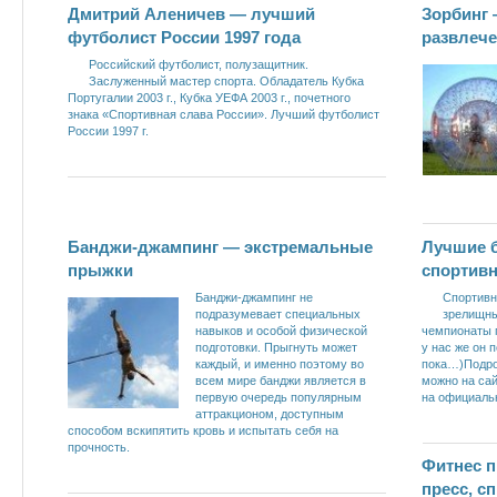
Дмитрий Аленичев — лучший
Зорбинг
футболист России 1997 года
развлеч
Российский футболист, полузащитник.
Заслуженный мастер спорта. Обладатель Кубка
Португалии 2003 г., Кубка УЕФА 2003 г., почетного
знака «Спортивная слава России». Лучший футболист
России 1997 г.
Банджи-джампинг — экстремальные
Лучшие 
прыжки
спортивн
Банджи-джампинг не
Спортивн
подразумевает специальных
зрелищны
навыков и особой физической
чемпионаты 
подготовки. Прыгнуть может
у нас же он 
каждый, и именно поэтому во
пока…)Подро
всем мире банджи является в
можно на сай
первую очередь популярным
на официальн
аттракционом, доступным
способом вскипятить кровь и испытать себя на
прочность.
Фитнес 
пресс, с