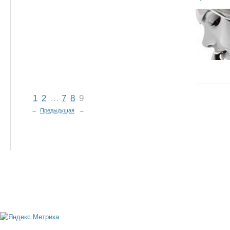
1
2
…
7
8
9
←
Предыдущая
→