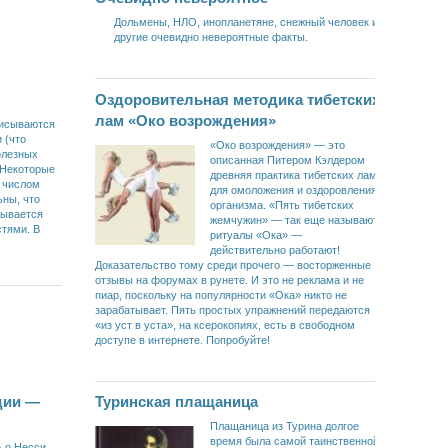
Дольмены, НЛО, инопланетяне, снежный человек и
другие очевидно невероятные факты.
Оздоровительная методика тибетских
лам «Око возрождения»
писываются
 (что
«Око возрождения» — это
олезных
описанная Питером Кэлдером
 Некоторые
древняя практика тибетских лам
 числом
для омоложения и оздоровления
ьны, что
организма. «Пять тибетских
зывается
жемчужин» — так еще называют
стями. В
ритуалы «Ока» —
действительно работают!
Доказательство тому среди прочего — восторженные
отзывы на форумах в рунете. И это не реклама и не
пиар, поскольку на популярности «Ока» никто не
зарабатывает. Пять простых упражнений передаются
«из уст в уста», на ксерокопиях, есть в свободном
доступе в интернете. Попробуйте!
дии —
Туринская плащаница
Плащаница из Турина долгое
время была самой таинственной
ь о Несси