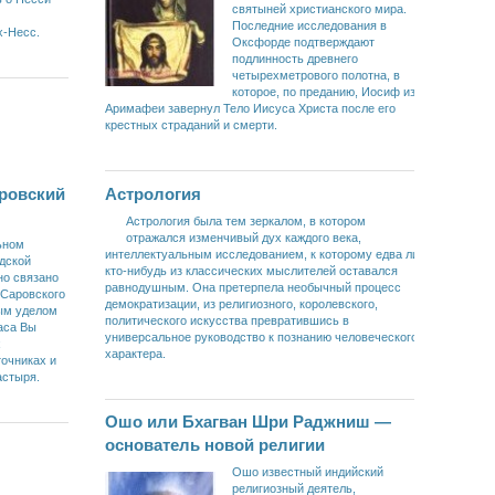
святыней христианского мира.
Последние исследования в
х-Несс.
Оксфорде подтверждают
подлинность древнего
четырехметрового полотна, в
которое, по преданию, Иосиф из
Аримафеи завернул Тело Иисуса Христа после его
крестных страданий и смерти.
ровский
Астрология
Астрология была тем зеркалом, в котором
отражался изменчивый дух каждого века,
ьном
интеллектуальным исследованием, к которому едва ли
дской
кто-нибудь из классических мыслителей оставался
но связано
равнодушным. Она претерпела необычный процесс
Саровского
демократизации, из религиозного, королевского,
ым уделом
политического искусства превратившись в
аса Вы
универсальное руководство к познанию человеческого
х
характера.
очниках и
астыря.
Ошо или Бхагван Шри Раджниш —
основатель новой религии
Ошо известный индийский
религиозный деятель,