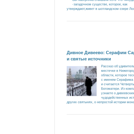
-загадочном существе, которое, как
утверждают,живет в шотландском озере Ло
Дивное Дивеево: Серафим Са
и святые источники
Рассказ об удивител
местечке в Нижегоро
области, которое тес
с именем Серафима 
и считается Четверт
Богоматери. Из комп
узнаете о дивеевски
чудодейственных ист
других святынях, о непростой истории мон