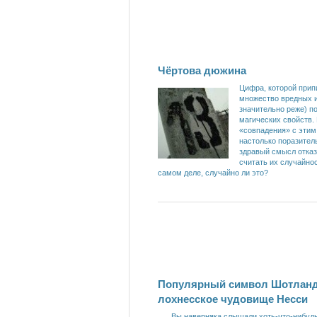
Чёртова дюжина
Цифра, которой при
множество вредных и
значительно реже) п
магических свойств.
«совпадения» с этим
настолько поразител
здравый смысл отка
считать их случайно
самом деле, случайно ли это?
Популярный символ Шотлан
лохнесское чудовище Несси
Вы наверняка слышали хоть-что-нибуд