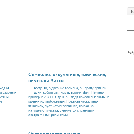
Во
Руб
Символы: оккультные, языческие,
символы Викки
ход от
Когда-то, в древние времена, в Европу пришли
овоззрения
духи: кобольды, гномы, тролли, феи. Начиная
должны
примерно с 3000 г. до н. э., люди начали высекать на
оё
камнях их изображения. Прежняя наскальная
живопись, пусть стилизованная, но все же
натуралистическая, сменяется странными
абстрактными рисунками.
Очевидно невероятное