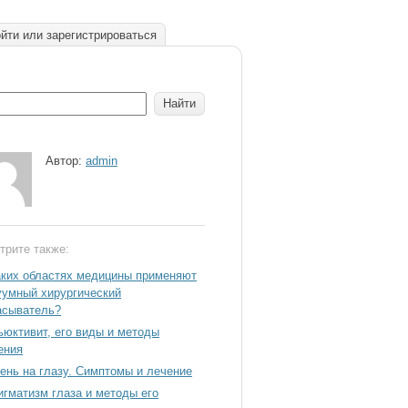
йти или зарегистрироваться
Автор:
admin
трите также:
аких областях медицины применяют
уумный хирургический
асыватель?
ьюктивит, его виды и методы
ения
ень на глазу. Симптомы и лечение
игматизм глаза и методы его