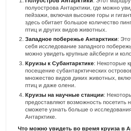
Полуостров Антарктики
: Этот маршр
полуострова Антарктики, где можно ув
пейзажи, включая высокие горы и гиган
здесь обитает большое количество пинг
птиц и других видов животных.
Западное побережье Антарктики
: Эт
себя исследование западного побережь
можно увидеть крупные айсберги и кол
Круизы к Субантарктике
: Некоторые 
посещение субантарктических островов
множество видов диких животных, вклю
птиц и даже олени.
Круизы на научные станции
: Некотор
предоставляют возможность посетить н
сможете узнать больше о исследования
Антарктике.
Что можно увидеть во время круиза в А