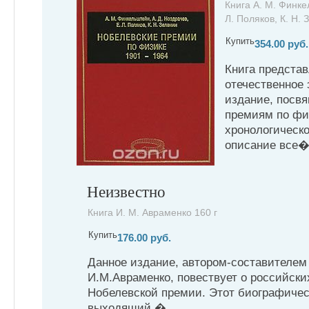
Книга А. М. Финке
Л. Поляков, К. Н. 
Купить
354.00 руб.
Книга представ
отечественное
издание, посв
премиям по физ
хронологическо
описание все�.
Неизвестно
Книга И. М. Авраменко 160 г
Купить
176.00 руб.
Данное издание, автором-составителем 
И.М.Авраменко, повествует о российски
Нобелевской премии. Этот биографичес
выходящий �...