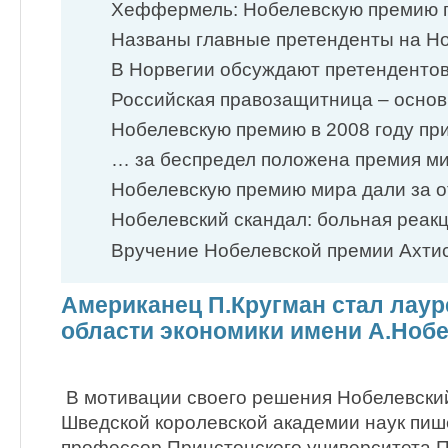
Хеффермель: Нобелевскую премию п
Названы главные претенденты на Но
В Норвегии обсуждают претендентов
Российская правозащитница – основ
Нобелевскую премию в 2008 году при
… за беспредел положена премия м
Нобелевскую премию мира дали за от
Нобелевский скандал: больная реакци
Вручение Нобелевской премии Ахтис
Американец П.Кругман стал лаур
области экономики имени А.Нобе
В мотивации своего решения Нобелевский
Шведской королевской академии наук пише
профессор Принстонского университета П