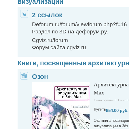
визуализации
2 ссылок
Deforum.ru/forum/viewforum.php?f=16
Раздел по 3D на дефорум.ру.
Cgviz.ru/forum
Форум сайта cgviz.ru.
Книги, посвященные архитектур
Озон
Архитектурная
Max
Книга Брайан Л. Смит 8
Купить
854.00 руб.
Эта книга посвящен
визуализации в 3ds