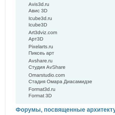
Avis3d.ru
Авис 3D
Icube3d.ru
Icube3D
Art3dviz.com
Арт3D
Pixelarts.ru
Пиксеь арт
Avshare.ru
Студия AvShare
Omarstudio.com
Стадия Омара Диасамидзе
Format3d.ru
Format 3D
Форумы, посвященные архитект