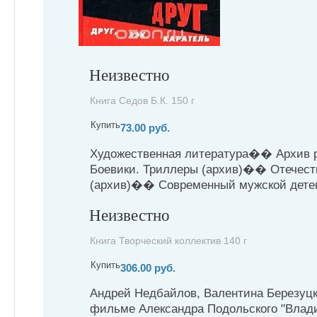
Неизвестно
Книга Седов Б.К. 150 г
Купить
73.00 руб.
Художественная литература�� Архив 
Боевики. Триллеры (архив)�� Отечест
(архив)�� Современный мужской детекти
Неизвестно
Книга Творческий коллектив 140 г
Купить
306.00 руб.
Андрей Недбайлов, Валентина Березуцк
фильме Александра Подольского "Влад