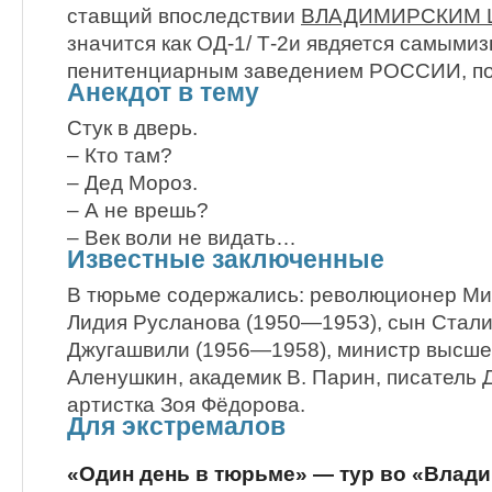
ставщий впоследствии
ВЛАДИМИРСКИМ 
значится как ОД-1/ Т-2и явдяется самыми
пенитенциарным заведением РОССИИ, п
Анекдот в тему
Стук в дверь.
– Кто там?
– Дед Мороз.
– А не врешь?
– Век воли не видать…
Известные заключенные
В тюрьме содержались: революционер Ми
Лидия Русланова (1950—1953), сын Стал
Джугашвили (1956—1958), министр высше
Аленушкин, академик В. Парин, писатель 
артистка Зоя Фёдорова.
Для экстремалов
«Один день в тюрьме» — тур во «Влад