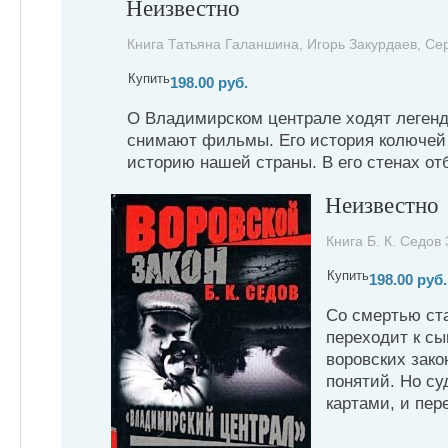
Неизвестно
Книга Татьяна Галаншина, Игорь Закурдаев, Сер
Купить
198.00 руб.
О Владимирском централе ходят легенд
снимают фильмы. Его история колючей 
историю нашей страны. В его стенах отб
Неизвестно
Книга Б. К. Седов 
Купить
198.00 руб.
Со смертью ста
переходит к сы
воровских зако
понятий. Но су
картами, и пере