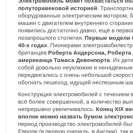
Электромобиль может похвастаться бо
полуторавековой историей
. Транспортн
оборудованные электрическим мотором, 
машин с двигателем внутреннего сгорани
появились достаточно давно, ещё в перво
позапрошлого столетия.
Первые модели 
40-х годах
. Пионерами электромобилестр
британцев
Роберта Андерсона, Роберта
американца Томаса Девенпорта
. Их де
собой довольно неуклюжие и ненадёжные 
передвигались с очень небольшой скорост
обогнать пешеход, идущий неспешным ша
Конструкция электромобилей с течением 
всё более совершенной, а количество вы
непрерывно увеличивалось.
Конец XIX ве
вполне можно назвать бумом электром
период производство электромобилей был
Европе (в первую очередь, в Англии), так 