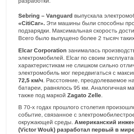
разработки.
Sebring – Vanguard
выпускала электромо
«CitiCar».
Эти машины были способны прое
подзарядки. Максимальная скорость дост
Всего было выпущено более 2 тысяч таки
Elcar Corporation
занималась производст
электромобилей. Elcar по своим эксплуа
характеристикам не слишком сильно отлича
электромобиль мог передвигаться с макс
72,5 км/ч
. Расстояние, преодолеваемое н
батареи, равнялось 95 км. Аналогичная м
также под маркой
Zagato Zelle
.
В 70-х годах прошлого столетия произош
событие, связанное с электромобилестро
окружающей среды.
Американский инжен
(Victor Wouk) разработал первый в мир