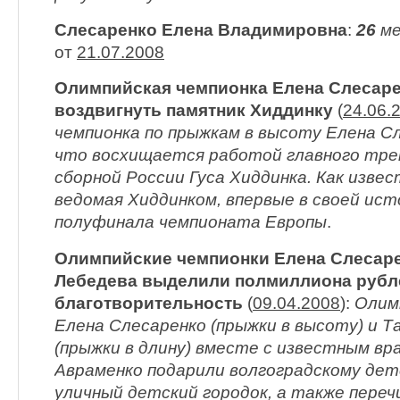
Слесаренко Елена Владимировна
:
26
ме
от
21.07.2008
Олимпийская чемпионка Елена Слесаре
воздвигнуть памятник Хиддинку
(
24.06.
чемпионка по прыжкам в высоту Елена Сл
что восхищается работой главного тр
сборной России Гуса Хиддинка. Как извес
ведомая Хиддинком, впервые в своей ис
полуфинала чемпионата Европы
.
Олимпийские чемпионки Елена Слесаре
Лебедева выделили полмиллиона рубл
благотворительность
(
09.04.2008
):
Олим
Елена Слесаренко (прыжки в высоту) и 
(прыжки в длину) вместе с известным вр
Авраменко подарили волгоградскому де
уличный детский городок, а также пере