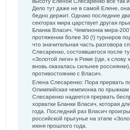
высоту Еленой Слесаренко все так и
Дело тут даже не в самой Елене, она
бедно держит. Однако последние два
секторах мира царствует другая пры
Бланка Власич. Чемпионка мира-200
протяжении более 30 (!) турниров по
что значительная часть разговора с
Слесаренко, состоявшегося после т
«Золотой лиги» в Риме (где, к слову
вновь оказалась сильнее россиянки)
противостоянию с Власич.
Елена Слесаренко: Пора прервать 
Олимпийская чемпионка по прыжкам 
Слесаренко надеется прервать бес
хорватки Бланки Власич, которая дл
года. Последний раз Власич проигры
российской прыгунье на этапе «Золо
июня прошлого года.