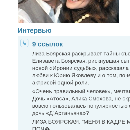
Интервью
9 ссылок
Лиза Боярская раскрывает тайны с
Елизавета Боярская, рискнувшая сыг
новой «Иронии судьбы», рассказала 
любви к Юрию Яковлеву и о том, поч
актрисой одной роли.
«Очень правильный человек», мечт
Дочь «Атоса», Алика Смехова, не скр
вовсю пользовалась популярностью с
дочь «Д`Артаньяна»?
ЛИЗА БОЯРСКАЯ: “МЕНЯ В КАДРЕ 
ПОЧ�…