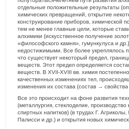
полуторатысячелетнем пути развития ал
отдельные положительные результаты (оп
химических превращений, открытие некот
конструирование приборов, химической пос
тем не менее главные цели, которые став
алхимики (искусственное получение золот
«философского камня», гумункулуса и др.)
недостижимыми. Все более укреплялось п
что существует некоторый предел, грани
веществ. Этот предел определяется сост
веществ. В XVII-XVIII вв. химия постепенн
качественных изменениях тел, происходя
изменения их состава (состав → свойства
Все это происходит на фоне развития те
(металлургия, стеклоделие, производство 
спиртных напитков) (в трудах Г. Агриколы, 
Палисси и др.) и открытия новых химичес