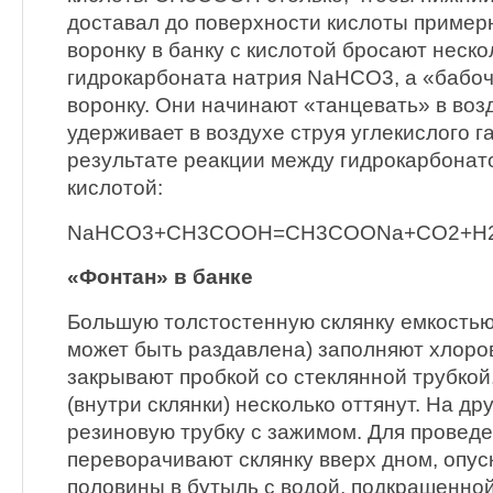
доставал до поверхности кислоты примерн
воронку в банку с кислотой бросают неско
гидрокарбоната натрия NaHCO3, а «бабо
воронку. Они начинают «танцевать» в воз
удерживает в воздухе струя углекислого г
результате реакции между гидрокарбонат
кислотой:
NaHCO3+CH3COOH=CH3COONa+CO2+H
«Фонтан» в банке
Большую толстостенную склянку емкостью 
может быть раздавлена) заполняют хлоро
закрывают пробкой со стеклянной трубкой
(внутри склянки) несколько оттянут. На д
резиновую трубку с зажимом. Для провед
переворачивают склянку вверх дном, опус
половины в бутыль с водой, подкрашенной