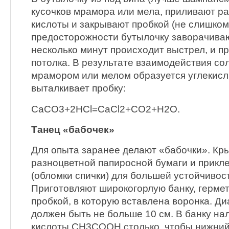
кусочков мрамора или мела, приливают р
кислоты и закрывают пробкой (не слишком 
предосторожности бутылочку заворачиваю
несколько минут происходит выстрел, и пр
потолка. В результате взаимодействия со
мрамором или мелом образуется углекислы
выталкивает пробку:
СаСО3+2НСl=CaCl2+CO2+H2O.
Танец «бабочек»
Для опыта заранее делают «бабочки». Кр
разноцветной папиросной бумаги и прикле
(обломки спички) для большей устойчивост
Приготовляют широкогорлую банку, герме
пробкой, в которую вставлена воронка. Д
должен быть не больше 10 см. В банку на
кислоты CH3COOH столько, чтобы нижний