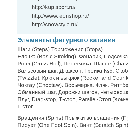
http://kupisport.ru/
http://www.leonshop.ru/
http://snowstyle.ru/
Элементы фигурного катания
Шаги (Steps) Торможения (Stops)
Елочка (Basic Stroking), Фонарик, Подсечка
Ролл (Cross Roll), Перетяжка, Шассе (Chass
Вальсовый шаг, Джаксон, Тройка №5, Скобк
(Twizzle), Крюк и выкрюк (Rocker and Coun
Чоктау (Choctaw), Восьмерка, Фляк, Риттб
Обманный шаг, Дорожки шагов, Четырехша
Плуг, Drag-stop, Т-стоп, Parallel-Стоп (Хок
L-стоп
Вращения (Spins) Прыжки во вращения (Fly
Пируэт (One Foot Spin), Винт (Scratch Spin),