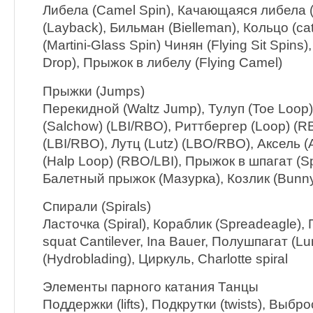
Либела (Camel Spin), Качающаяся либела (il
(Layback), Бильман (Bielleman), Кольцо (ca
(Martini-Glass Spin) Чинян (Flying Sit Spins
Drop), Прыжок в либелу (Flying Camel)
Прыжки (Jumps)
Перекидной (Waltz Jump), Тулуп (Toe Loop
(Salchow) (LBI/RBO), Риттбергер (Loop) (R
(LBI/RBO), Лутц (Lutz) (LBO/RBO), Аксель 
(Halp Loop) (RBO/LBI), Прыжок в шпагат (Spli
Балетный прыжок (Мазурка), Козлик (Bunn
Спирали (Spirals)
Ласточка (Spiral), Кораблик (Spreadeagle), 
squat Сantilever, Ina Bauer, Полушпагат (Lu
(Hydroblading), Циркуль, Charlotte spiral
Элементы парного катания Танцы
Поддержки (lifts), Подкрутки (twists), Выбр