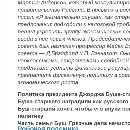
Мартин Андерсон, который консультиро
правительство Рейгана. В письмах и во
писал: «Я внимательно слушал, как стор
предложения подходили к налоговой про
решил укрепить группу экономических со
ввода в нее новых членов. Председателе
совета был назначен профессор Майкл Бо
совета — Д.Брэдфорд и П. Вэннакот. Он
неоклассиками, сторонниками свободной 
предлагали усилить финансовое регулир
превратить фискальную политику в сре
экономического роста.
Политика президента Джорджа Буша-ст
Буша-старшего наградили как русского
Буш-старший хочет, чтобы его внуки п
политику
Честь семьи Буш. Грязные дела нечисто
Робочая полемика