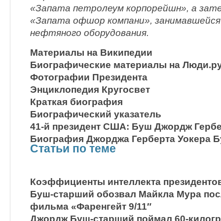
«Запата петролеум корпорейшн», а зат
«Запата офшор компани», занимавшейся
нефтяного оборудования.
Материалы на Википедии
Биографические материалы на Люди.р
Фотографии Президента
Энциклопедия Кругосвет
Краткая биография
Биографический указатель
41-й президент США: Буш Джордж Гербе
Биография Джорджа Герберта Уокера 
Статьи по теме
Коэффициенты интеллекта президентов
Буш-старший обозвал Майкла Мура пос
фильма «Фаренгейт 9/11″
Джордж Буш-старший поймал 60-килог